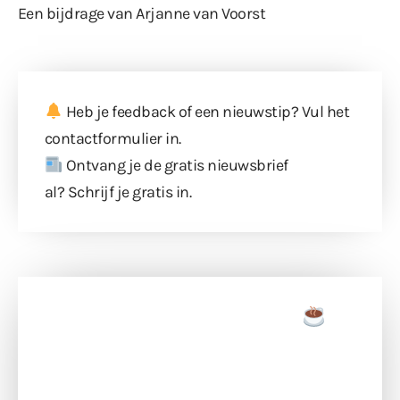
Een bijdrage van Arjanne van Voorst
Heb je feedback of een nieuwstip? Vul
het
contactformulier
in.
Ontvang je de gratis nieuwsbrief
al?
Schrijf je gratis in
.
Doneer een tas koffie
Doneer het WdG-team een kop koffie en
ondersteun hun inzet voor dagelijks gratis