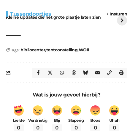
Extra bouwmateriaal
Tunnels blijven een
Tussendoortjes
Insturen
voor kabouters
uitdaging
Kleine updates die het grote plaatje laten zien
bibliocenter
tentoonstelling
WOII
Tags:
Wat is jouw gevoel hierbij?
Liefde
Verdrietig
Blij
Slaperig
Boos
Uhuh
0
0
0
0
0
0