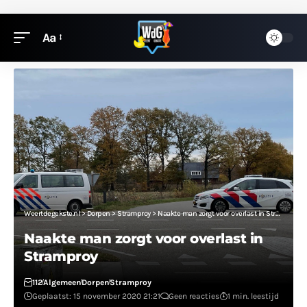
Aa
Weertdegekste.nl
>
Dorpen
>
Stramproy
>
Naakte man zorgt voor overlast in Stramproy
Naakte man zorgt voor overlast in
Stramproy
112
Algemeen
Dorpen
Stramproy
Geplaatst: 15 november 2020 21:21
Geen reacties
1 min. leestijd