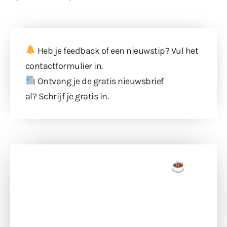
Heb je feedback of een nieuwstip? Vul
het
contactformulier
in.
Ontvang je de gratis nieuwsbrief
al?
Schrijf je gratis in
.
Doneer een tas koffie
Doneer het WdG-team een kop koffie en
ondersteun hun inzet voor dagelijks gratis
berichtgeving. Dank je wel alvast!