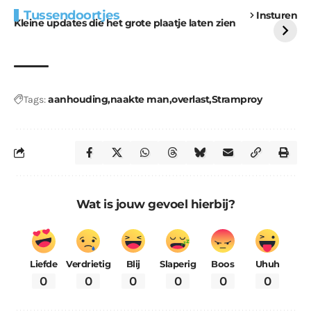
Extra bouwmateriaal
Tunnels blijven een
Tussendoortjes
Insturen
voor kabouters
uitdaging
Kleine updates die het grote plaatje laten zien
aanhouding
naakte man
overlast
Stramproy
Tags:
Wat is jouw gevoel hierbij?
Liefde
Verdrietig
Blij
Slaperig
Boos
Uhuh
0
0
0
0
0
0