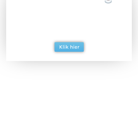
Doneer een tas koffie
Doneer het WdG-team een kop koffie en
ondersteun hun inzet voor dagelijks gratis
berichtgeving. Dank je wel alvast!
Klik hier