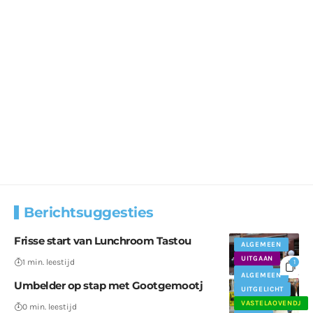
Berichtsuggesties
Frisse start van Lunchroom Tastou
ALGEMEEN
UITGAAN
1 min. leestijd
1
WEERT
ALGEMEEN
Umbelder op stap met Gootgemootj
UITGELICHT
VASTELAOVENDJ
0 min. leestijd