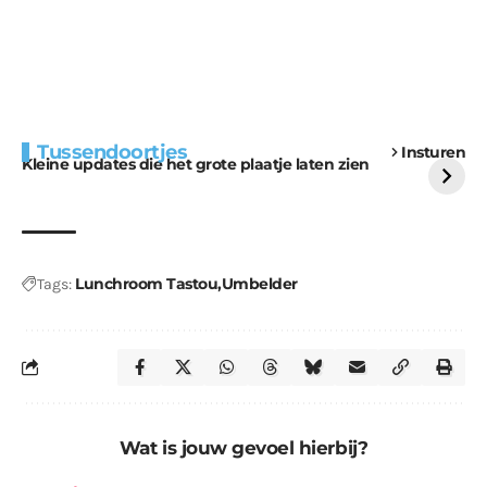
Extra bouwmateriaal
Tunnels blijven een
Tussendoortjes
Insturen
voor kabouters
uitdaging
Kleine updates die het grote plaatje laten zien
Lunchroom Tastou
Umbelder
Tags:
Wat is jouw gevoel hierbij?