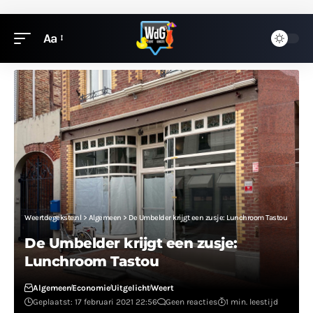
Aa
Weertdegekste.nl
>
Algemeen
>
De Umbelder krijgt een zusje: Lunchroom Tastou
De Umbelder krijgt een zusje:
Lunchroom Tastou
Algemeen
Economie
Uitgelicht
Weert
Geplaatst: 17 februari 2021 22:56
Geen reacties
1 min. leestijd