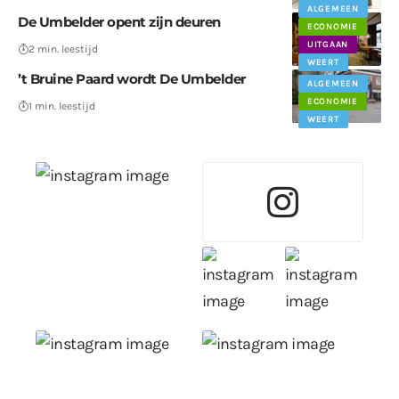
WEERT
ALGEMEEN
De Umbelder opent zijn deuren
ECONOMIE
UITGAAN
2 min. leestijd
WEERT
’t Bruine Paard wordt De Umbelder
ALGEMEEN
ECONOMIE
1 min. leestijd
WEERT