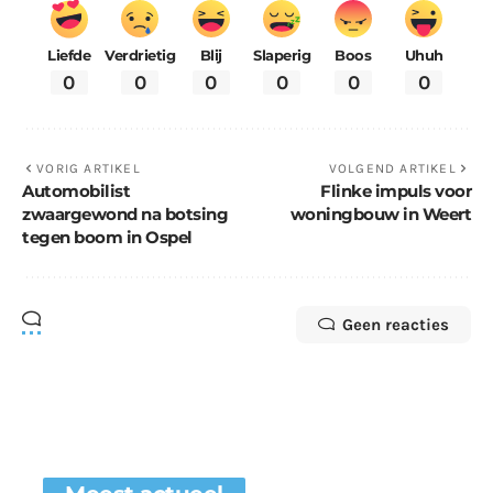
Liefde
Verdrietig
Blij
Slaperig
Boos
Uhuh
0
0
0
0
0
0
VORIG ARTIKEL
VOLGEND ARTIKEL
Automobilist
Flinke impuls voor
zwaargewond na botsing
woningbouw in Weert
tegen boom in Ospel
Geen reacties