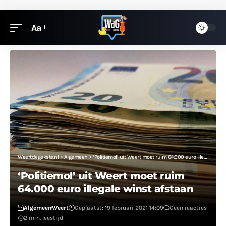
Aa
Weertdegekste.nl
>
Algemeen
>
‘Politiemol’ uit Weert moet ruim 64.000 euro illegale winst afstaan
‘Politiemol’ uit Weert moet ruim
64.000 euro illegale winst afstaan
Algemeen
Weert
Geplaatst: 19 februari 2021 14:09
Geen reacties
2 min. leestijd