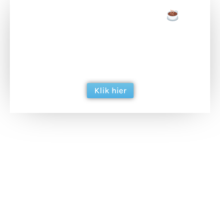
Doneer een tas koffie
Doneer het WdG-team een kop koffie en
ondersteun hun inzet voor dagelijks gratis
berichtgeving. Dank je wel alvast!
Klik hier