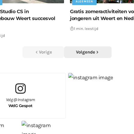
ALGEMEEN
Studio CS in
Gratis zomeractiviteiten vo
ebouw Weert succesvol
jongeren uit Weert en Ne
1 min. leestijd
ijd
Vorige
Volgende
Volg @ Instagram
WdG Gespot