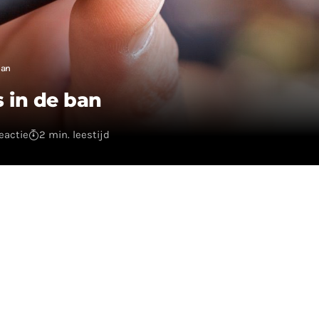
ban
 in de ban
reactie
2 min. leestijd