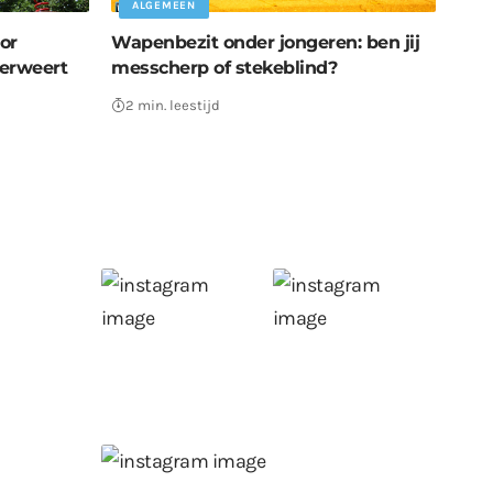
ALGEMEEN
or
Wapenbezit onder jongeren: ben jij
derweert
messcherp of stekeblind?
2 min. leestijd