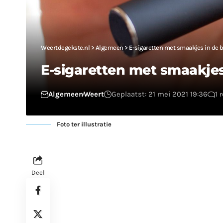
Weertdegekste.nl
>
Algemeen
>
E-sigaretten met smaakjes in de 
E-sigaretten met smaakjes
Algemeen
Weert
Geplaatst: 21 mei 2021 19:36
1 
Foto ter illustratie
Deel