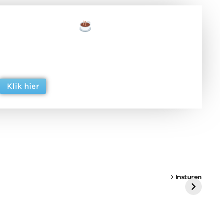
een tas koffie
 en ondersteun hun inzet voor dagelijks gratis
ing. Dank je wel alvast!
Klik hier
een
Weer een
Luchtballon boven
Ni
vrachtwagen vast
Weert
ge
Insturen
St