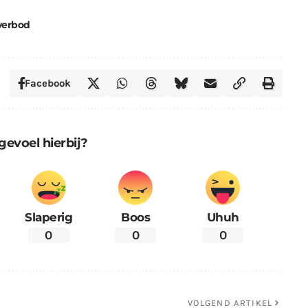
verbod
Facebook
gevoel hierbij?
Slaperig
Boos
Uhuh
0
0
0
VOLGEND ARTIKEL