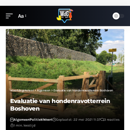
Aa
Weertdegekste.nl
>
Algemeen
>
Evaluatie van hondenravotterrein Boshoven
Evaluatie van hondenravotterrein
Boshoven
Algemeen
Politiek
Weert
Geplaatst: 22 mei 2021 11:37
3 reacties
1 min. leestijd