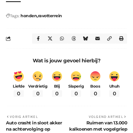
honden
ravotterrein
Tags:
Wat is jouw gevoel hierbij?
Liefde
Verdrietig
Blij
Slaperig
Boos
Uhuh
0
0
0
0
0
0
VORIG ARTIKEL
VOLGEND ARTIKEL
Auto crasht in sloot akker
Ruimen van 13.000
na achtervolging op
kalkoenen met vogelgriep