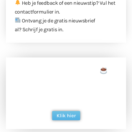
Heb je feedback of een nieuwstip? Vul
het
contactformulier
in.
Ontvang je de gratis nieuwsbrief
al?
Schrijf je gratis in
.
Doneer een tas koffie
Doneer het WdG-team een kop koffie en
ondersteun hun inzet voor dagelijks gratis
berichtgeving. Dank je wel alvast!
Klik hier