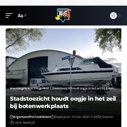
Aa
Weertdegekste.nl
>
Algemeen
>
Stadstoezicht houdt oogje in het zeil bij botenwerkplaats
Stadstoezicht houdt oogje in het zeil
bij botenwerkplaats
Algemeen
Politiek
Weert
Geplaatst: 13 mei 2021 11:31
1 reactie
1 min. leestijd