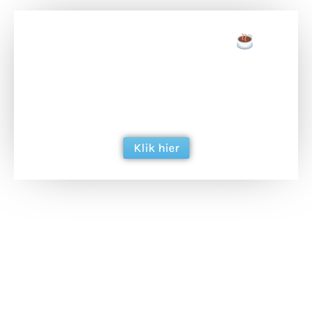
Doneer een tas koffie
Doneer het WdG-team een kop koffie en
ondersteun hun inzet voor dagelijks gratis
berichtgeving. Dank je wel alvast!
Klik hier