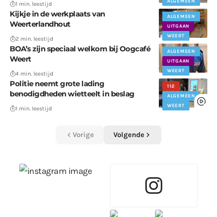
ALGEMEEN
1 min. leestijd
Kijkje in de werkplaats van
ALGEMEEN
Weerterlandhout
UITGAAN
WEERT
2 min. leestijd
BOA’s zijn speciaal welkom bij Oogcafé
ALGEMEEN
Weert
UITGAAN
WEERT
4 min. leestijd
Politie neemt grote lading
112
benodigdheden wietteelt in beslag
ALGEMEEN
WEERT
1 min. leestijd
Vorige
Volgende