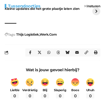
Extra bouwmateriaal
Tunnels blijven een
Tussendoortjes
Insturen
voor kabouters
uitdaging
Kleine updates die het grote plaatje laten zien
Thijs Logistiek
Werk.Com
Tags:
Wat is jouw gevoel hierbij?
Liefde
Verdrietig
Blij
Slaperig
Boos
Uhuh
0
0
0
0
0
0