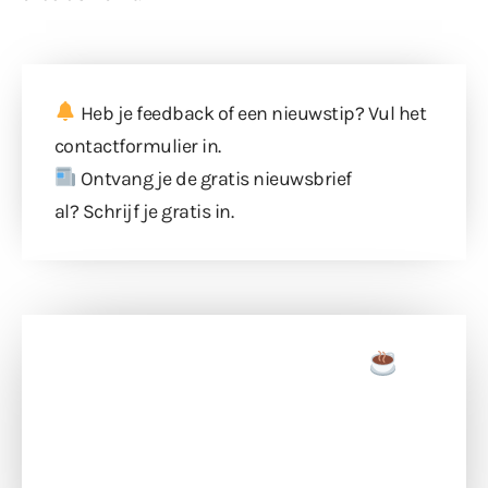
Heb je feedback of een nieuwstip? Vul
het
contactformulier
in.
Ontvang je de gratis nieuwsbrief
al?
Schrijf je gratis in
.
Doneer een tas koffie
Doneer het WdG-team een kop koffie en
ondersteun hun inzet voor dagelijks gratis
berichtgeving. Dank je wel alvast!