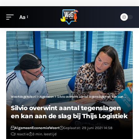
Aa
Weertdegekste.nl
>
Algemeen
>
Silvio overwint aantal tegenslagen en kan aan de slag bij Thijs Logistiek
Silvio overwint aantal tegenslagen
en kan aan de slag bij Thijs Logistiek
Algemeen
Economie
Weert
Geplaatst: 29 juni 2021 14:58
1 reactie
3 min. leestijd