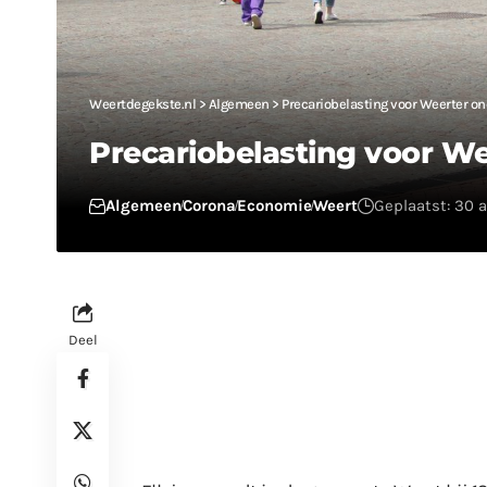
Weertdegekste.nl
>
Algemeen
>
Precariobelasting voor Weerter o
Precariobelasting voor We
Algemeen
Corona
Economie
Weert
Geplaatst: 30 
Deel