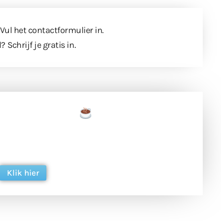
 Vul
het contactformulier
in.
l?
Schrijf je gratis in
.
een tas koffie
 en ondersteun hun inzet voor dagelijks gratis
ing. Dank je wel alvast!
Klik hier