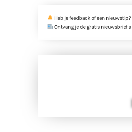
Heb je feedback of een nieuwstip?
Ontvang je de gratis nieuwsbrief a
Doneer 
Doneer het WdG-team een kop koffie
berichtgev