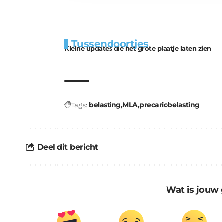
Extra
Tunnels blijven 
Tussendoortjes
bouwmateriaal voor
uitdaging
Kleine updates die het grote plaatje laten zien
kabouters
belasting
MLA
precariobelasting
Tags:
Deel dit bericht
Wat is jouw 