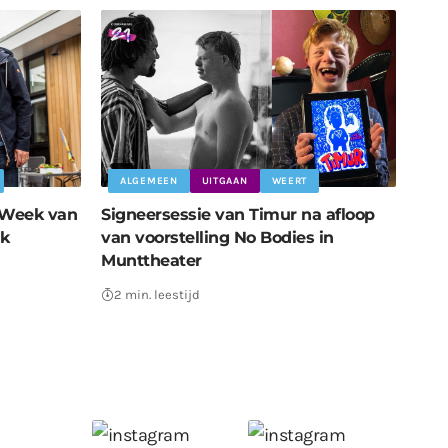
ALGEMEEN
UITGAAN
WEERT
 Week van
Signeersessie van Timur na afloop
jk
van voorstelling No Bodies in
Munttheater
2 min. leestijd