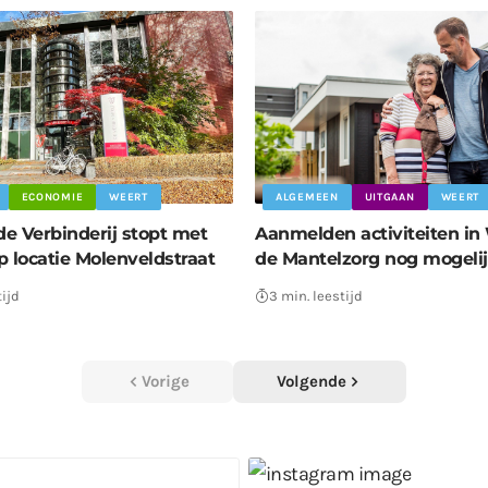
ECONOMIE
WEERT
ALGEMEEN
UITGAAN
WEERT
de Verbinderij stopt met
Aanmelden activiteiten in
p locatie Molenveldstraat
de Mantelzorg nog mogeli
tijd
3 min. leestijd
Vorige
Volgende