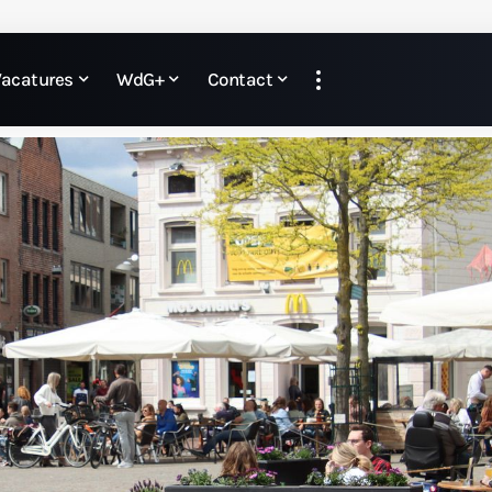
Vacatures
WdG+
Contact