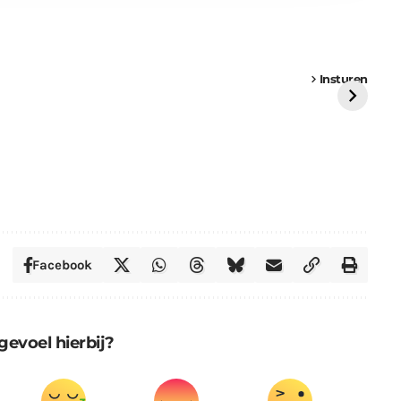
een
Weer een
Luchtballon boven
Ni
vrachtwagen vast
Weert
ge
Insturen
St
Facebook
gevoel hierbij?