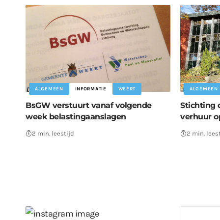
ALGEMEEN
INFORMATIE
WEERT
ALGEMEEN
BsGW verstuurt vanaf volgende
Stichting 
week belastingaanslagen
verhuur o
2 min. leestijd
2 min. lees