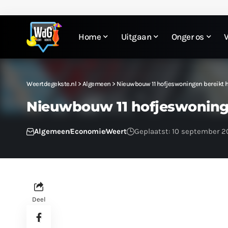
Home
Uitgaan
Onger os
Weertdegekste.nl
>
Algemeen
>
Nieuwbouw 11 hofjeswoningen bereikt 
Nieuwbouw 11 hofjeswoning
Algemeen
Economie
Weert
Geplaatst: 10 september 2
Deel