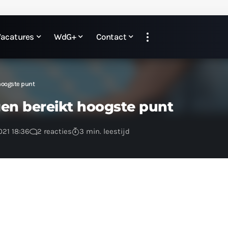
Vacatures
WdG+
Contact
hoogste punt
en bereikt hoogste punt
021 18:36
2 reacties
3 min. leestijd