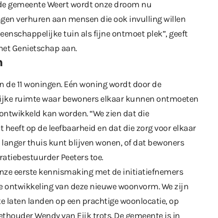
de gemeente Weert wordt onze droom nu
ngen verhuren aan mensen die ook invulling willen
nschappelijke tuin als fijne ontmoet plek”, geeft
het Genietschap aan.
m
n de 11 woningen. Eén woning wordt door de
lijke ruimte waar bewoners elkaar kunnen ontmoeten
ntwikkeld kan worden. “We zien dat die
 heeft op de leefbaarheid en dat die zorg voor elkaar
 langer thuis kunt blijven wonen, of dat bewoners
ratiebestuurder Peeters toe.
onze eerste kennismaking met de initiatiefnemers
e ontwikkeling van deze nieuwe woonvorm. We zijn
 te laten landen op een prachtige woonlocatie, op
ethouder Wendy van Eijk trots. De gemeente is in