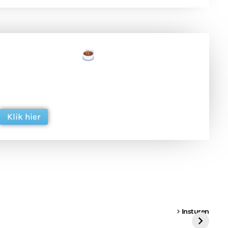
een tas koffie
 en ondersteun hun inzet voor dagelijks gratis
ing. Dank je wel alvast!
Klik hier
een
Weer een
Luchtballon boven
Ni
vrachtwagen vast
Weert
ge
Insturen
St