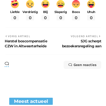
Liefde
Verdrietig
Blij
Slaperig
Boos
Uhuh
0
0
0
0
0
0
VORIG ARTIKEL
VOLGEND ARTIKEL
Herstel boscompensatie
SJG scherpt
CZW in Altweerterheide
bezoekersregeling aan
Geen reacties
Meest actueel