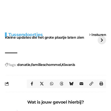
Extra bouwmateriaal
Tunnels blijven een
Tussendoortjes
Insturen
voor kabouters
uitdaging
Kleine updates die het grote plaatje laten zien
donatie
familieschommel
Kiwanis
Tags:
Wat is jouw gevoel hierbij?