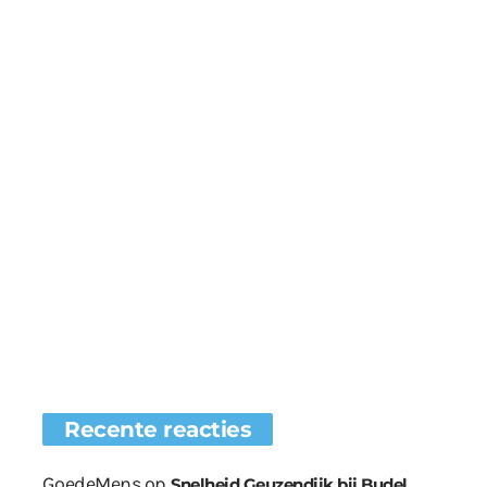
Recente reacties
GoedeMens
op
Snelheid Geuzendijk bij Budel