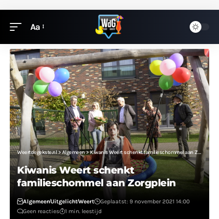
Aa
Weertdegekste.nl
>
Algemeen
>
Kiwanis Weert schenkt familieschommel aan Zorgplein
Kiwanis Weert schenkt
familieschommel aan Zorgplein
Algemeen
Uitgelicht
Weert
Geplaatst: 9 november 2021 14:00
Geen reacties
1 min. leestijd