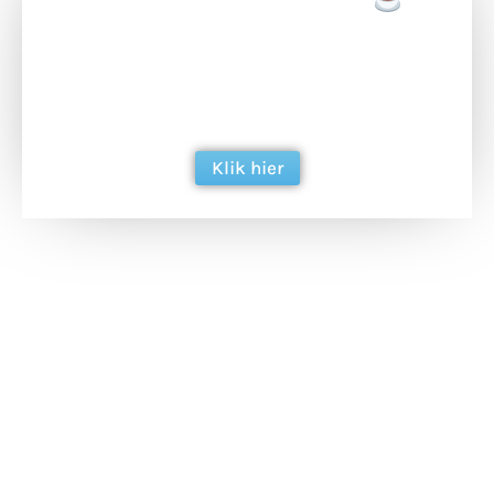
Doneer een tas koffie
Doneer het WdG-team een kop koffie en
ondersteun hun inzet voor dagelijks gratis
berichtgeving. Dank je wel alvast!
Klik hier