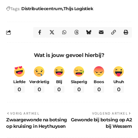
Distributiecentrum
Thijs Logistiek
Tags:
Wat is jouw gevoel hierbij?
Liefde
Verdrietig
Blij
Slaperig
Boos
Uhuh
0
0
0
0
0
0
VORIG ARTIKEL
VOLGEND ARTIKEL
Zwaargewonde na botsing
Gewonde bij botsing op A2
op kruising in Heythuysen
bij Wessem