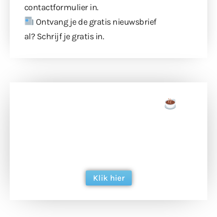
contactformulier
in.
Ontvang je de gratis nieuwsbrief
al?
Schrijf je gratis in
.
Doneer een tas koffie
Doneer het WdG-team een kop koffie en
ondersteun hun inzet voor dagelijks gratis
berichtgeving. Dank je wel alvast!
Klik hier