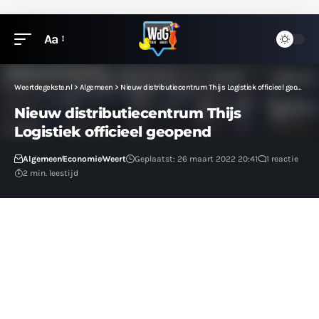
Aa
Weertdegekste.nl
>
Algemeen
>
Nieuw distributiecentrum Thijs Logistiek officieel geopend
Nieuw distributiecentrum Thijs
Logistiek officieel geopend
Algemeen
Economie
Weert
Geplaatst: 26 maart 2022 20:41
1 reactie
2 min. leestijd