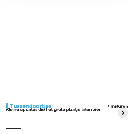
Extra bouwmateriaal
Tunnels blijven een
Tussendoortjes
Insturen
voor kabouters
uitdaging
Kleine updates die het grote plaatje laten zien