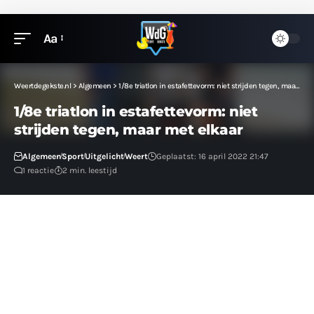
Aa
Weertdegekste.nl
>
Algemeen
>
1/8e triatlon in estafettevorm: niet strijden tegen, maar met elkaar
1/8e triatlon in estafettevorm: niet
strijden tegen, maar met elkaar
Algemeen
Sport
Uitgelicht
Weert
Geplaatst: 16 april 2022 21:47
1 reactie
2 min. leestijd