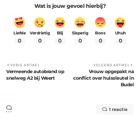
Wat is jouw gevoel hierbij?
Liefde
Verdrietig
Blij
Slaperig
Boos
Uhuh
0
0
0
0
0
0
VORIG ARTIKEL
VOLGEND ARTIKEL
Vermeende autobrand op
Vrouw opgepakt na
snelweg A2 bij Weert
conflict over huissleutel in
Budel
1 reactie