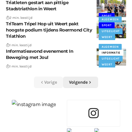
Triatleten gestart aan pittige
Stadstriathlon in Weert
SPORT
2 min. leestijd
ALGEMEEN
TriTeam Tripel Hop uit Weert pakt
SPORT
hoogste podium tijdens Roermond City
UITGELICHT
Triathlon
WEERT
1 min. leestijd
ALGEMEEN
Informatieavond evenement In
INFORMATIE
Beweging met Jou!
UITGELICHT
WEERT
1 min. leestijd
Vorige
Volgende