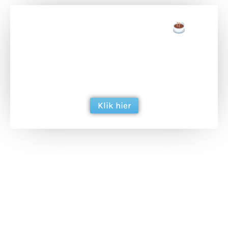
Doneer een tas koffie
Doneer het WdG-team een kop koffie en
ondersteun hun inzet voor dagelijks gratis
berichtgeving. Dank je wel alvast!
Klik hier