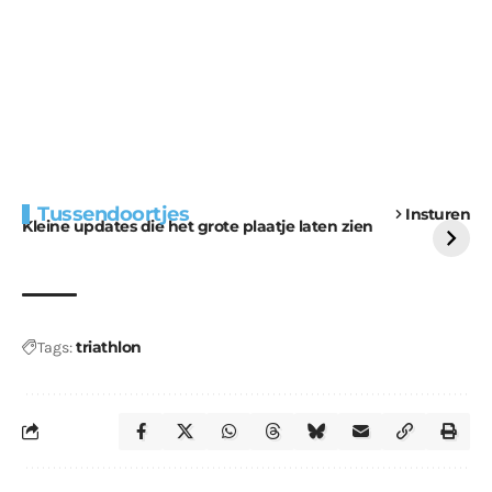
Extra bouwmateriaal
Tunnels blijven een
Tussendoortjes
Insturen
voor kabouters
uitdaging
Kleine updates die het grote plaatje laten zien
triathlon
Tags: