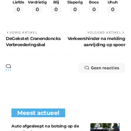
Liefde
Verdrietig
Blij
Slaperig
Boos
Uhuh
0
0
0
0
0
0
VORIG ARTIKEL
VOLGEND ARTIKEL
DeGekste!: Cranendoncks
Verkeershinder na melding
Verbroederingsbal
aanrijding op spoor
Geen reacties
Meest actueel
Auto afgesleept na botsing op de