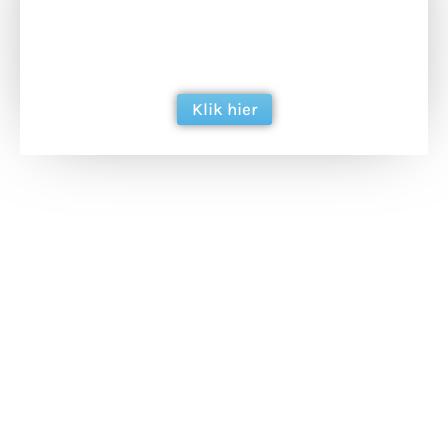
Doneer het WdG-team een kop koffie en
ondersteun hun inzet voor dagelijks gratis
berichtgeving. Dank je wel alvast!
Klik hier