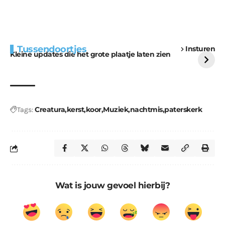
Extra bouwmateriaal
Tunnels blijven een
Tussendoortjes
Insturen
voor kabouters
uitdaging
Kleine updates die het grote plaatje laten zien
Creatura
kerst
koor
Muziek
nachtmis
paterskerk
Tags:
Wat is jouw gevoel hierbij?