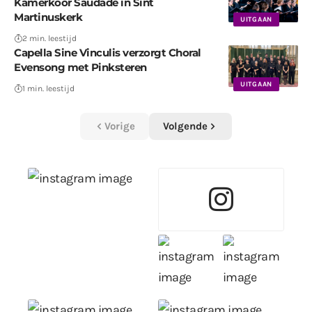
Kamerkoor Saudade in Sint
Martinuskerk
UITGAAN
2 min. leestijd
Capella Sine Vinculis verzorgt Choral
Evensong met Pinksteren
UITGAAN
1 min. leestijd
Vorige
Volgende