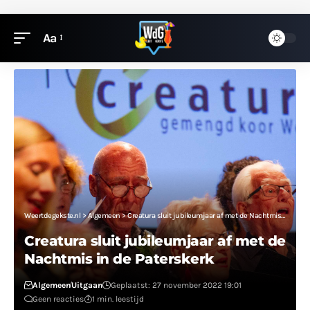
Aa
Weertdegekste.nl
>
Algemeen
>
Creatura sluit jubileumjaar af met de Nachtmis in de Paterskerk
Creatura sluit jubileumjaar af met de
Nachtmis in de Paterskerk
Algemeen
Uitgaan
Geplaatst: 27 november 2022 19:01
Geen reacties
1 min. leestijd