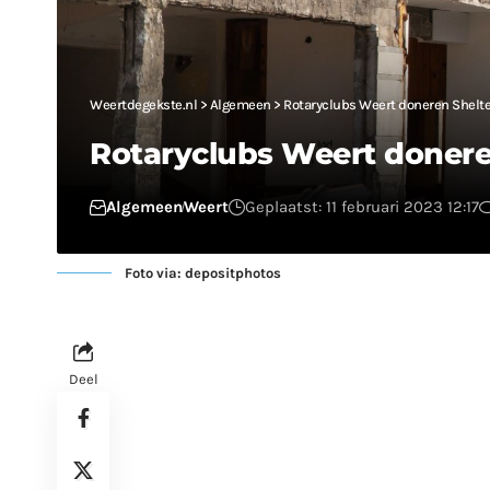
Weertdegekste.nl
>
Algemeen
>
Rotaryclubs Weert doneren Shelt
Rotaryclubs Weert donere
Algemeen
Weert
Geplaatst: 11 februari 2023 12:17
Foto via: depositphotos
Deel