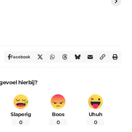
St
Facebook
gevoel hierbij?
Slaperig
Boos
Uhuh
0
0
0