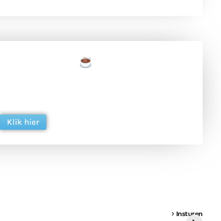
een tas koffie
 en ondersteun hun inzet voor dagelijks gratis
ing. Dank je wel alvast!
Klik hier
een
Weer een
Luchtballon boven
Ni
vrachtwagen vast
Weert
ge
Insturen