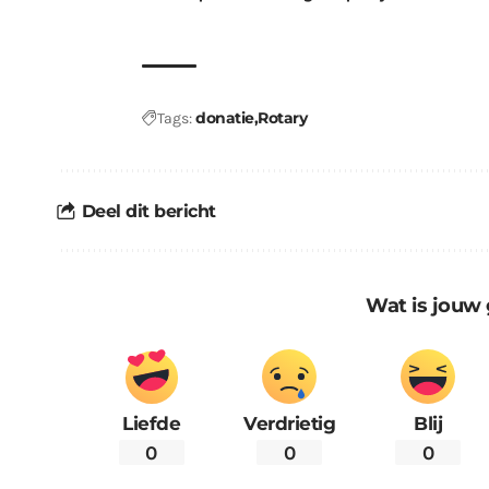
kabouters
donatie
Rotary
Tags:
Deel dit bericht
Wat is jouw 
Liefde
Verdrietig
Blij
0
0
0