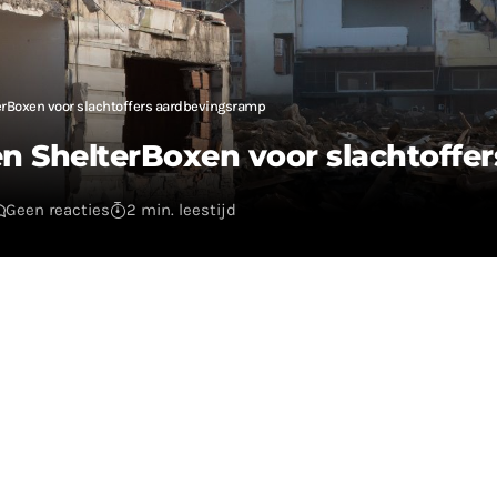
erBoxen voor slachtoffers aardbevingsramp
n ShelterBoxen voor slachtoffe
Geen reacties
2 min. leestijd