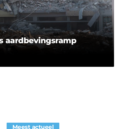
rs aardbevingsramp
Meest actueel