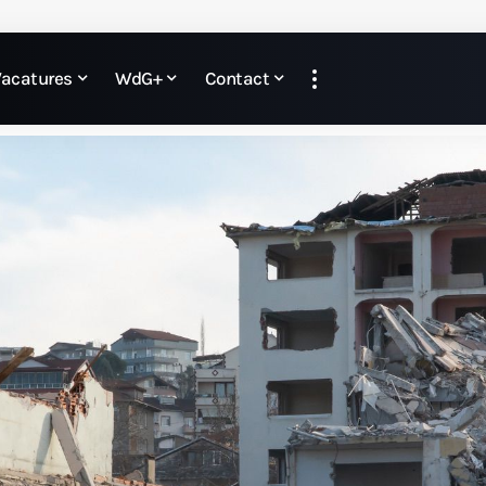
Vacatures
WdG+
Contact