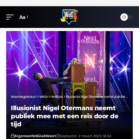
Aa
Weertdegekste.nl
>
WdG+
>
WdGlab
>
Illusionist Nigel Otermans neemt publiek mee met een reis door de tijd
Illusionist Nigel Otermans neemt
publiek mee met een reis door de
tijd
Algemeen
WdGlab
Weert
Geplaatst: 2 maart 2023 16:52