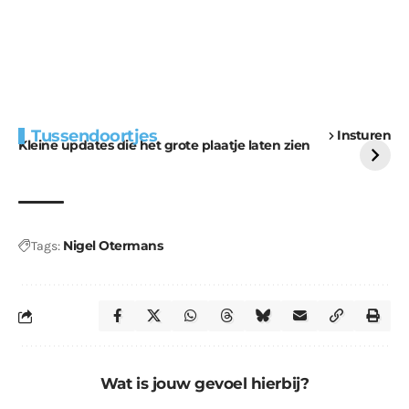
Extra bouwmateriaal
Tunnels blijven een
Tussendoortjes
Insturen
voor kabouters
uitdaging
Kleine updates die het grote plaatje laten zien
Nigel Otermans
Tags:
Wat is jouw gevoel hierbij?