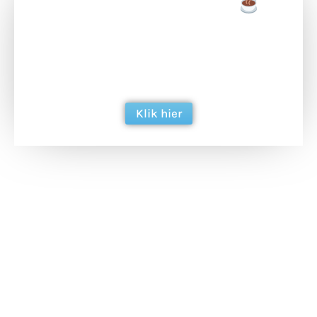
Doneer een tas koffie
Doneer het WdG-team een kop koffie en
ondersteun hun inzet voor dagelijks gratis
berichtgeving. Dank je wel alvast!
Klik hier