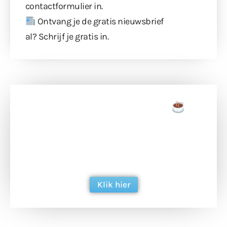
contactformulier
in.
Ontvang je de gratis nieuwsbrief
al?
Schrijf je gratis in
.
Doneer een tas koffie
Doneer het WdG-team een kop koffie en
ondersteun hun inzet voor dagelijks gratis
berichtgeving. Dank je wel alvast!
Klik hier