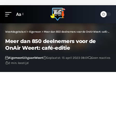
Aa
Weertdegekste.nl
>
Algemeen
>
Meer dan 850 deelnemers voor de OnAir Weert: café-editie
Meer dan 850 deelnemers voor de
OnAir Weert: café-editie
Algemeen
Uitgaan
Weert
Geplaatst: 15 april 2023 08:01
Geen reacties
2 min. leestijd