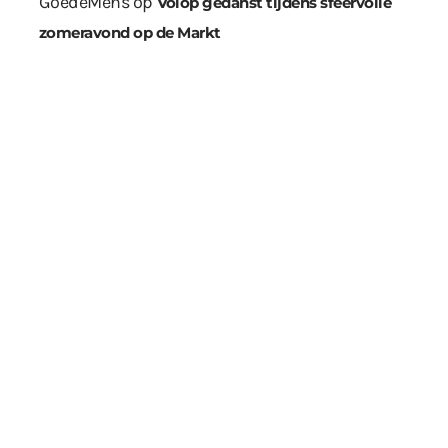
GoedeMens
op
Volop gedanst tijdens sfeervolle
zomeravond op de Markt