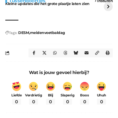
Tussendoortjes
Insturen
voor kabouters
uitdaging
Kleine updates die het grote plaatje laten zien
DESM
meidenvoetbaldag
Tags:
Wat is jouw gevoel hierbij?
Liefde
Verdrietig
Blij
Slaperig
Boos
Uhuh
0
0
0
0
0
0