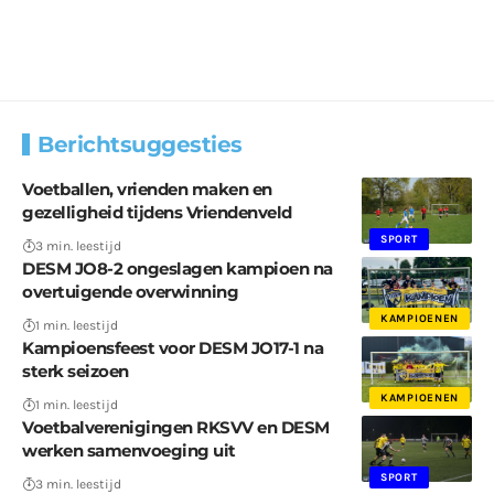
Berichtsuggesties
Voetballen, vrienden maken en
gezelligheid tijdens Vriendenveld
SPORT
3 min. leestijd
DESM JO8-2 ongeslagen kampioen na
overtuigende overwinning
KAMPIOENEN
1 min. leestijd
Kampioensfeest voor DESM JO17-1 na
sterk seizoen
KAMPIOENEN
1 min. leestijd
Voetbalverenigingen RKSVV en DESM
werken samenvoeging uit
SPORT
3 min. leestijd