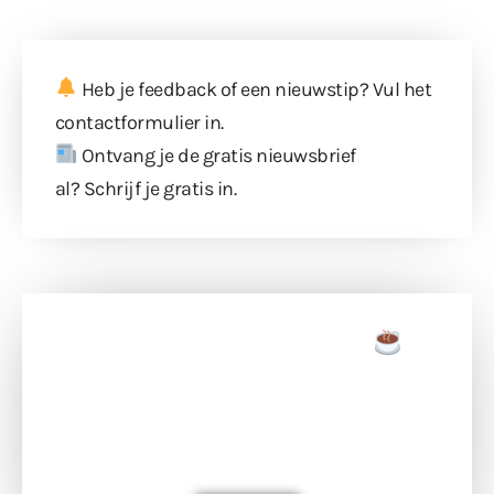
Heb je feedback of een nieuwstip? Vul
het
contactformulier
in.
Ontvang je de gratis nieuwsbrief
al?
Schrijf je gratis in
.
Doneer een tas koffie
Doneer het WdG-team een kop koffie en
ondersteun hun inzet voor dagelijks gratis
berichtgeving. Dank je wel alvast!