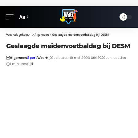
Aa
Weertdegekste.nl
>
Algemeen
>
Geslaagde meidenvoetbaldag bij DESM
Geslaagde meidenvoetbaldag bij DESM
Algemeen
Sport
Weert
Geplaatst: 19 mei 2023 09:13
Geen reacties
1 min. leestijd