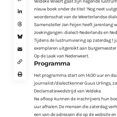
Veldeke Wieërt gaat zijn negende lustrum
nieuw boek onder de titel: ‘Nog neet uutge
woordenschat van de Weerterlandse diale
Samensteller Jan Feijen heeft jarenlang 
zoekingangen: dialect-Nederlands en Ned
Tijdens de lustrumviering op zaterdag 1 ju
exemplaren uitgereikt aan burgemeester
Op de Laak van Nederweert.
Programma
Het programma start om 14.00 uur en d
journalist/dialectkenner Guus Urlings, z
Declamatiewedstrijd van Veldeke.
Na afloop kunnen de inschrijvers hun boe
uur afhalen. De mensen die zaterdag verh
een van de adressen die op de
website
e