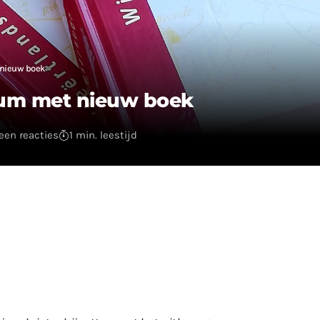
 nieuw boek
trum met nieuw boek
een reacties
1 min. leestijd