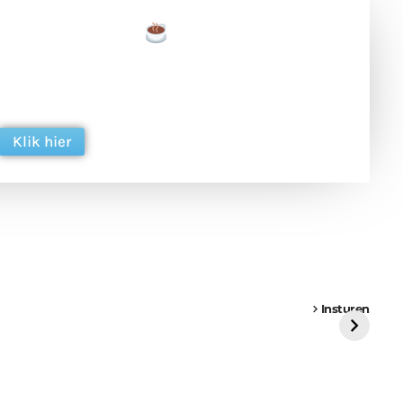
een tas koffie
 en ondersteun hun inzet voor dagelijks gratis
ing. Dank je wel alvast!
Klik hier
een
Weer een
Luchtballon boven
Ni
vrachtwagen vast
Weert
ge
Insturen
St