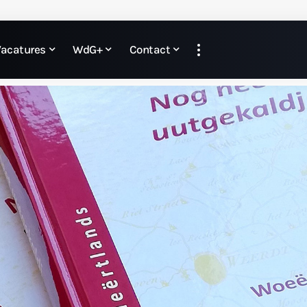
Vacatures
WdG+
Contact