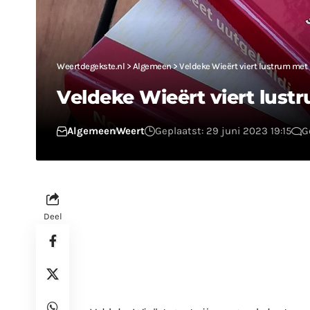
Weertdegekste.nl
>
Algemeen
>
Veldeke Wieërt viert lustrum met
Veldeke Wieërt viert lus
Algemeen
Weert
Geplaatst: 29 juni 2023 19:15
G
Deel