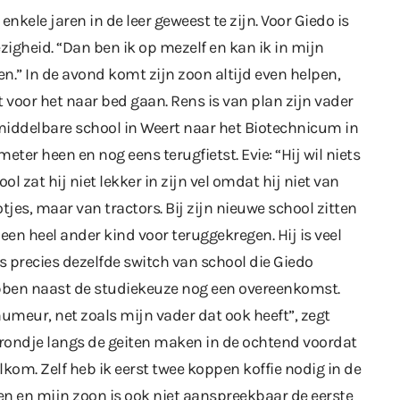
ele jaren in de leer geweest te zijn. Voor Giedo is
zigheid. “Dan ben ik op mezelf en kan ik in mijn
en.” In de avond komt zijn zoon altijd even helpen,
t voor het naar bed gaan. Rens is van plan zijn vader
middelbare school in Weert naar het Biotechnicum in
meter heen en nog eens terugfietst. Evie: “Hij wil niets
ol zat hij niet lekker in zijn vel omdat hij niet van
tjes, maar van tractors. Bij zijn nieuwe school zitten
en heel ander kind voor teruggekregen. Hij is veel
 is precies dezelfde switch van school die Giedo
bben naast de studiekeuze nog een overeenkomst.
umeur, net zoals mijn vader dat ook heeft”, zegt
n rondje langs de geiten maken in de ochtend voordat
welkom. Zelf heb ik eerst twee koppen koffie nodig in de
n en mijn zoon is ook niet aanspreekbaar de eerste