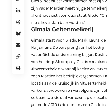
Giedo Indenkleef vormt samen met zijn v
zijn vader Martien heeft hij geitenmelkeri
al enthousiast voor klaarstaat. Giedo: “On
niets liever dan boer worden.”
Gimala Geitenmelkerij
Gimala staat voor: Giedo, Mark, Laura, de
Huijsmans. De oorsprong van het bedrijf l
vader Giet de onderneming begon. Destij
van het dorp Stramproy. Giet is vervolgen
Altweerterheide, waar hij koeien en varken
zoon Martien het bedrijf overgenomen. Do
locatie aan de Kruisdijk in Altweerterhei
varkens verdwenen en vervolgens zijn ook 
ook een tweede stal verrezen op de locati
geiten. In 2010 is de oudste zoon Giedo i