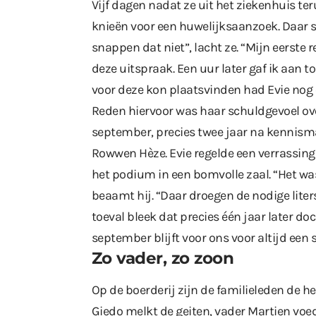
Vijf dagen nadat ze uit het ziekenhuis t
knieën voor een huwelijksaanzoek. Daar 
snappen dat niet”, lacht ze. “Mijn eerste r
deze uitspraak. Een uur later gaf ik aan t
voor deze kon plaatsvinden had Evie nog 
Reden hiervoor was haar schuldgevoel ove
september, precies twee jaar na kennisma
Rowwen Hèze. Evie regelde een verrassin
het podium in een bomvolle zaal. “Het w
beaamt hij. “Daar droegen de nodige liters
toeval bleek dat precies één jaar later d
september blijft voor ons voor altijd een
Zo vader, zo zoon
Op de boerderij zijn de familieleden de hel
Giedo melkt de geiten, vader Martien voed