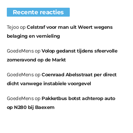
Recente reacties
Tejoo
op
Celstraf voor man uit Weert wegens
belaging en vernieling
GoedeMens
op
Volop gedanst tijdens sfeervolle
zomeravond op de Markt
GoedeMens
op
Coenraad Abelsstraat per direct
dicht vanwege instabiele voorgevel
GoedeMens
op
Pakketbus botst achterop auto
op N280 bij Baexem