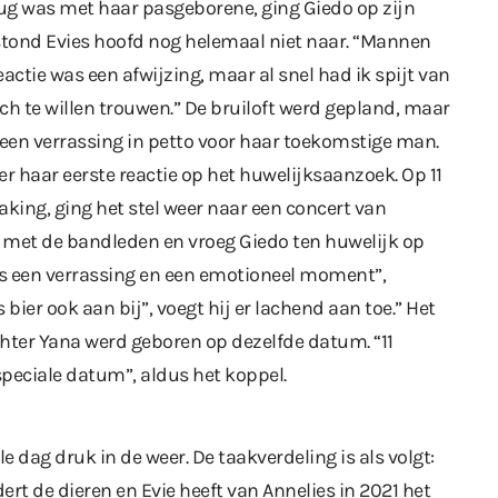
erug was met haar pasgeborene, ging Giedo op zijn
stond Evies hoofd nog helemaal niet naar. “Mannen
eactie was een afwijzing, maar al snel had ik spijt van
och te willen trouwen.” De bruiloft werd gepland, maar
een verrassing in petto voor haar toekomstige man.
r haar eerste reactie op het huwelijksaanzoek. Op 11
king, ging het stel weer naar een concert van
g met de bandleden en vroeg Giedo ten huwelijk op
as een verrassing en een emotioneel moment”,
 bier ook aan bij”, voegt hij er lachend aan toe.” Het
ochter Yana werd geboren op dezelfde datum. “11
 speciale datum”, aldus het koppel.
e dag druk in de weer. De taakverdeling is als volgt:
ert de dieren en Evie heeft van Annelies in 2021 het