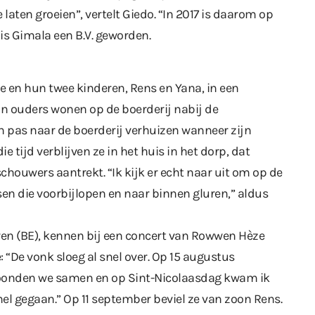
laten groeien”, vertelt Giedo. “In 2017 is daarom op
 is Gimala een B.V. geworden.
e en hun twee kinderen, Rens en Yana, in een
ijn ouders wonen op de boerderij nabij de
len pas naar de boerderij verhuizen wanneer zijn
e tijd verblijven ze in het huis in het dorp, dat
chouwers aantrekt. “Ik kijk er echt naar uit om op de
en die voorbijlopen en naar binnen gluren,” aldus
eren (BE), kennen bij een concert van Rowwen Hèze
e: “De vonk sloeg al snel over. Op 15 augustus
 woonden we samen en op Sint-Nicolaasdag kwam ik
snel gegaan.” Op 11 september beviel ze van zoon Rens.