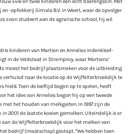
rouw Evie en twee kinderen een echt boerengezin. Met
j en -opfokkerij Gimala B.V. in Weert, waar de opvolger
ze zoon studeert aan de agrarische school, hij wil
 drie kinderen van Martien en Annelies Indenkleef-
igt in de Veldstaat in Stramproy, waar Martiens’
ds moest het bedrijf plaatsmaken voor de uitbreiding
s verhuisd naar de locatie op de Wijffelterbroekdijk te
s hield. Toen de leeftijd begon op te spelen, heeft
or het idee van Annelies begon hij op een tweede
de met het houden van melkgeiten. In 1997 zijn de
in 2001 de laatste koeien gemolken. Uiteindelijk is er
e aan de Wijffelterbroekdijk voor het melken van
n het bedrijf (maatschap) gestapt. “We hebben toen