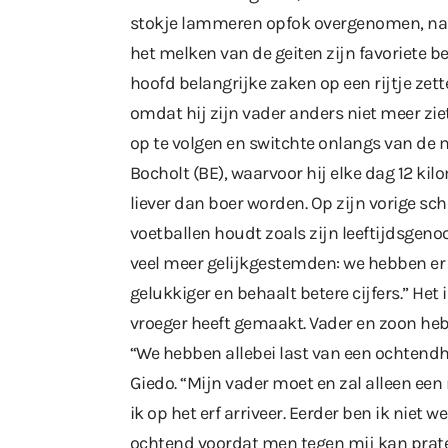
stokje lammeren opfok overgenomen, na enk
het melken van de geiten zijn favoriete be
hoofd belangrijke zaken op een rijtje zett
omdat hij zijn vader anders niet meer zie
op te volgen en switchte onlangs van de 
Bocholt (BE), waarvoor hij elke dag 12 kilo
liever dan boer worden. Op zijn vorige scho
voetballen houdt zoals zijn leeftijdsgenoo
veel meer gelijkgestemden: we hebben er e
gelukkiger en behaalt betere cijfers.” Het
vroeger heeft gemaakt. Vader en zoon he
“We hebben allebei last van een ochtendh
Giedo. “Mijn vader moet en zal alleen ee
ik op het erf arriveer. Eerder ben ik niet 
ochtend voordat men tegen mij kan prate