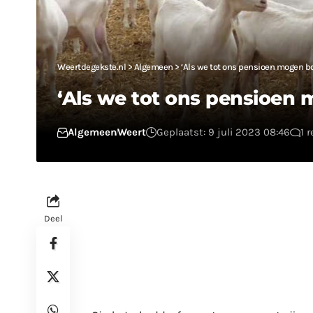
Weertdegekste.nl
>
Algemeen
>
‘Als we tot ons pensioen mogen boe
‘Als we tot ons pensioen 
Algemeen
Weert
Geplaatst: 9 juli 2023 08:46
1 
Deel