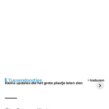
Extra bouwmateriaal
Tunnels blijven een
Tussendoortjes
Insturen
voor kabouters
uitdaging
Kleine updates die het grote plaatje laten zien