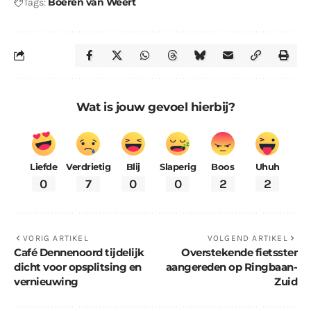
Boeren van Weert
Tags:
Wat is jouw gevoel hierbij?
Liefde
Verdrietig
Blij
Slaperig
Boos
Uhuh
0
7
0
0
2
2
VORIG ARTIKEL
VOLGEND ARTIKEL
Café Dennenoord tijdelijk
Overstekende fietsster
dicht voor opsplitsing en
aangereden op Ringbaan-
vernieuwing
Zuid