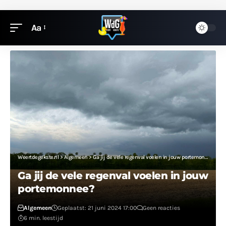
Aa
Weertdegekste.nl
>
Algemeen
>
Ga jij de vele regenval voelen in jouw portemonnee?
Ga jij de vele regenval voelen in jouw
portemonnee?
Algemeen
Geplaatst: 21 juni 2024 17:00
Geen reacties
6 min. leestijd