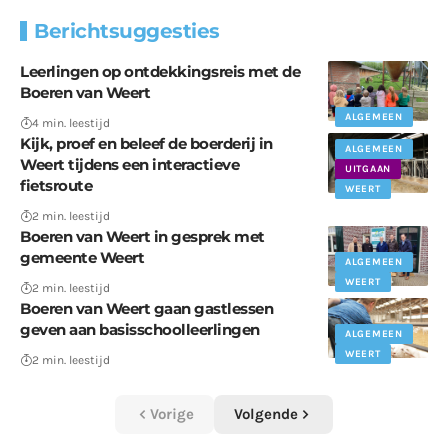
Berichtsuggesties
Leerlingen op ontdekkingsreis met de
Boeren van Weert
ALGEMEEN
4 min. leestijd
Kijk, proef en beleef de boerderij in
ALGEMEEN
Weert tijdens een interactieve
UITGAAN
fietsroute
WEERT
2 min. leestijd
Boeren van Weert in gesprek met
gemeente Weert
ALGEMEEN
WEERT
2 min. leestijd
Boeren van Weert gaan gastlessen
geven aan basisschoolleerlingen
ALGEMEEN
WEERT
2 min. leestijd
Vorige
Volgende