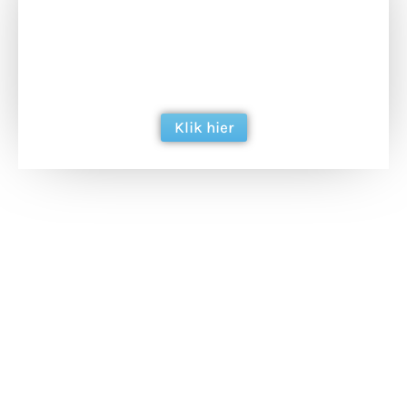
Doneer het WdG-team een kop koffie en
ondersteun hun inzet voor dagelijks gratis
berichtgeving. Dank je wel alvast!
Klik hier