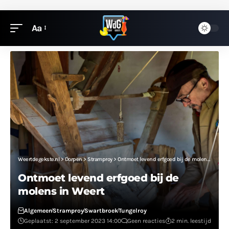
Aa
Weertdegekste.nl
>
Dorpen
>
Stramproy
>
Ontmoet levend erfgoed bij de molens in Weert
Ontmoet levend erfgoed bij de
molens in Weert
Algemeen
Stramproy
Swartbroek
Tungelroy
Geplaatst: 2 september 2023 14:00
Geen reacties
2 min. leestijd