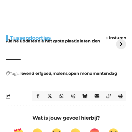
Extra bouwmateriaal
Tunnels blijven een
Tussendoortjes
Insturen
voor kabouters
uitdaging
Kleine updates die het grote plaatje laten zien
levend erfgoed
molens
open monumentendag
Tags:
Wat is jouw gevoel hierbij?