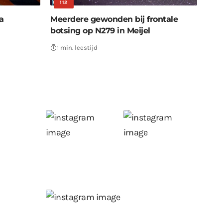
112
a
Meerdere gewonden bij frontale
botsing op N279 in Meijel
1 min. leestijd