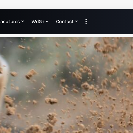
Vacatures
WdG+
Contact