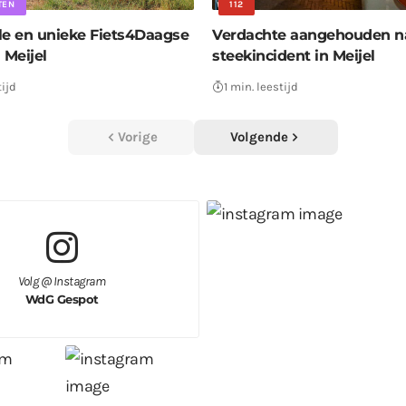
TEN
112
le en unieke Fiets4Daagse
Verdachte aangehouden n
 Meijel
steekincident in Meijel
tijd
1 min. leestijd
Vorige
Volgende
Volg @ Instagram
WdG Gespot