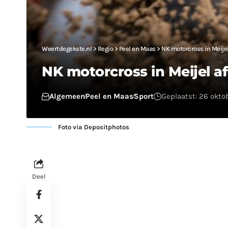
Weertdegekste.nl
>
Regio
>
Peel en Maas
>
NK motorcross in Meijel
NK motorcross in Meijel af
Algemeen
Peel en Maas
Sport
Geplaatst: 26 okto
Foto via Depositphotos
Deel