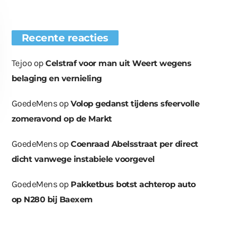
Recente reacties
Tejoo
op
Celstraf voor man uit Weert wegens
belaging en vernieling
GoedeMens
op
Volop gedanst tijdens sfeervolle
zomeravond op de Markt
GoedeMens
op
Coenraad Abelsstraat per direct
dicht vanwege instabiele voorgevel
euwe bomen
Wat er in kan, kan er
Bende bij
plaatst op
ook uit
containerpark
GoedeMens
op
Pakketbus botst achterop auto
ationsplein
Leuken
op N280 bij Baexem