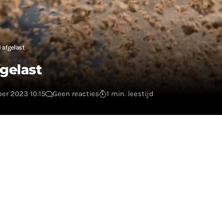
 afgelast
gelast
ber 2023 10:15
Geen reacties
1 min. leestijd