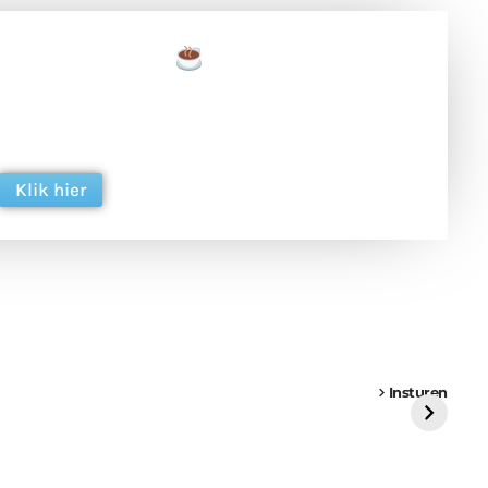
een tas koffie
 en ondersteun hun inzet voor dagelijks gratis
ing. Dank je wel alvast!
Klik hier
een
Weer een
Luchtballon boven
Ni
vrachtwagen vast
Weert
ge
Insturen
St