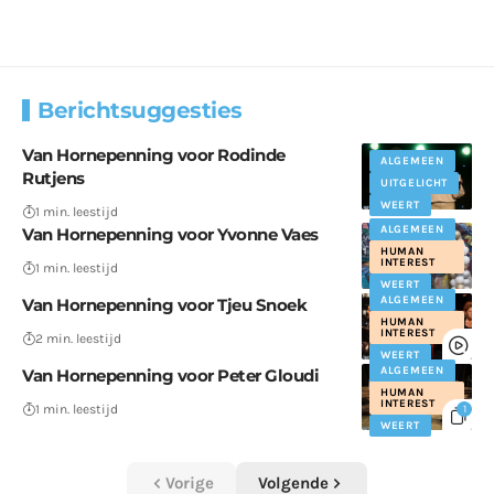
Berichtsuggesties
Van Hornepenning voor Rodinde
ALGEMEEN
Rutjens
UITGELICHT
WEERT
1 min. leestijd
ALGEMEEN
Van Hornepenning voor Yvonne Vaes
HUMAN
INTEREST
1 min. leestijd
WEERT
ALGEMEEN
Van Hornepenning voor Tjeu Snoek
HUMAN
INTEREST
2 min. leestijd
WEERT
ALGEMEEN
Van Hornepenning voor Peter Gloudi
HUMAN
INTEREST
1 min. leestijd
1
WEERT
Vorige
Volgende