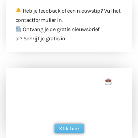
Heb je feedback of een nieuwstip? Vul
het
contactformulier
in.
Ontvang je de gratis nieuwsbrief
al?
Schrijf je gratis in
.
Doneer een tas koffie
Doneer het WdG-team een kop koffie en
ondersteun hun inzet voor dagelijks gratis
berichtgeving. Dank je wel alvast!
Klik hier