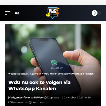
Aa
Weertdegekste.nl
>
Algemeen
>
WdG nu ook te volgen via WhatsApp Kanalen
WdG nu ook te volgen via
WhatsApp Kanalen
Algemeen
over WdG
Weert
Geplaatst: 20 oktober 2023 19:30
Geen reacties
1 min. leestijd