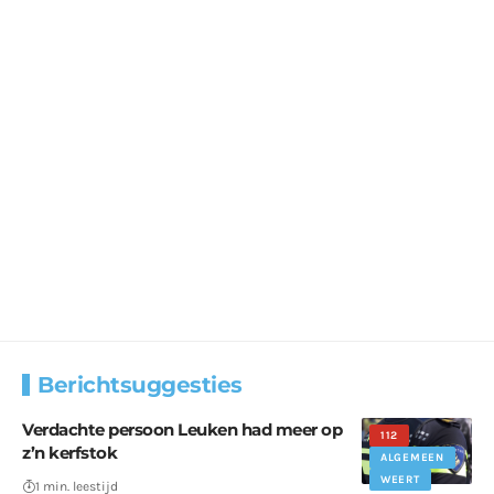
Berichtsuggesties
Verdachte persoon Leuken had meer op
112
z’n kerfstok
ALGEMEEN
WEERT
1 min. leestijd