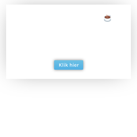
Doneer een tas koffie
Doneer het WdG-team een kop koffie en
ondersteun hun inzet voor dagelijks gratis
berichtgeving. Dank je wel alvast!
Klik hier