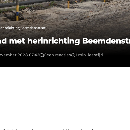
herinrichting Beemdenstraat
nd met herinrichting Beemdenst
november 2023 07:43
Geen reacties
1 min. leestijd