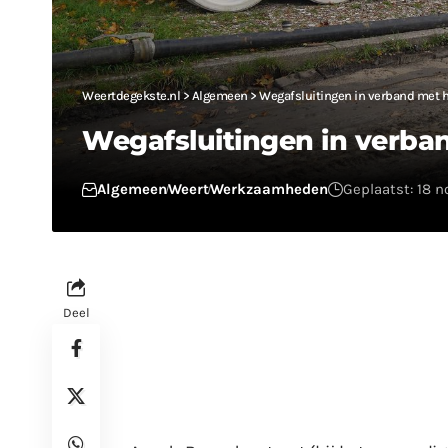
Weertdegekste.nl
>
Algemeen
>
Wegafsluitingen in verband met 
Wegafsluitingen in verba
Algemeen
Weert
Werkzaamheden
Geplaatst: 18 
Deel