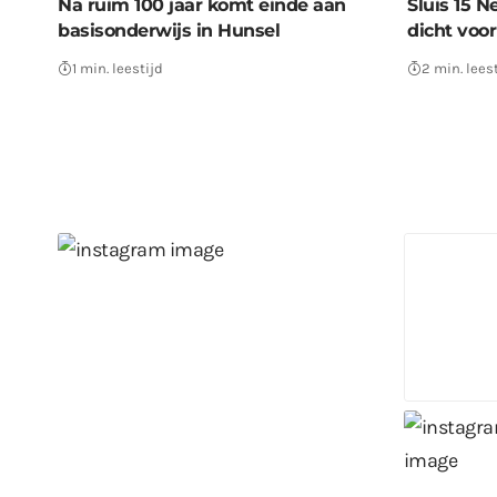
Na ruim 100 jaar komt einde aan
Sluis 15 
basisonderwijs in Hunsel
dicht voo
1 min. leestijd
2 min. lees