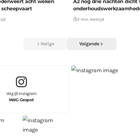
Nederweert acht weken
A2 nog drie nachten dicht 
r scheepvaart
onderhoudswerkzaamhed
tijd
2 min. leestijd
Vorige
Volgende
Volg @ Instagram
WdG Gespot