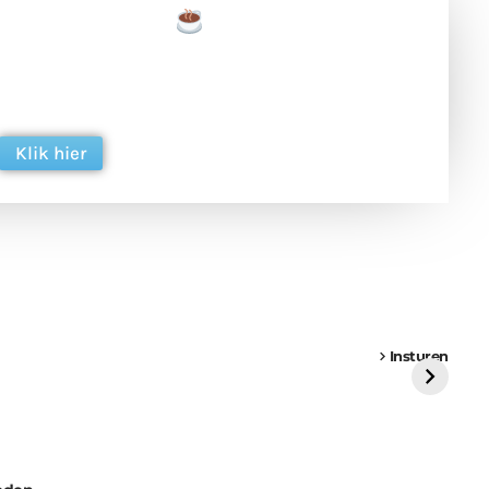
een tas koffie
 en ondersteun hun inzet voor dagelijks gratis
ing. Dank je wel alvast!
Klik hier
een
Weer een
Luchtballon boven
Ni
vrachtwagen vast
Weert
ge
Insturen
St