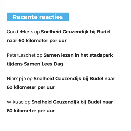
Recente reacties
GoedeMens
op
Snelheid Geuzendijk bij Budel
naar 60 kilometer per uur
PeterLaschet
op
Samen lezen in het stadspark
tijdens Samen Lees Dag
Niempje
op
Snelheid Geuzendijk bij Budel naar
60 kilometer per uur
euwe bomen
Wat er in kan, kan er
Bende bij
plaatst op
ook uit
containerpark
ationsplein
Leuken
Wikuso
op
Snelheid Geuzendijk bij Budel naar
60 kilometer per uur