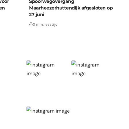
voor
Spoorwegovergang
en
Maarheezerhuttendijk afgesloten op
27 juni
0 min. leestijd