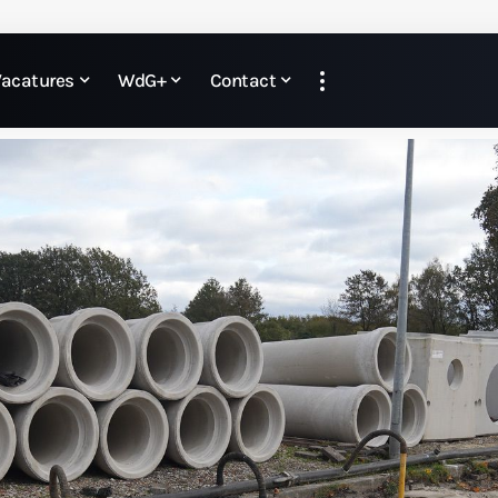
Vacatures
WdG+
Contact