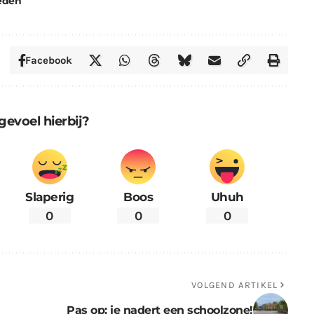
eden
Facebook
gevoel hierbij?
Slaperig
Boos
Uhuh
0
0
0
VOLGEND ARTIKEL
Pas op: je nadert een schoolzone!