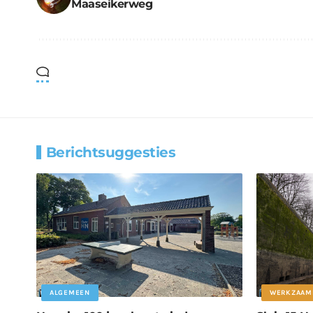
Maaseikerweg
Berichtsuggesties
ALGEMEEN
WERKZAAM