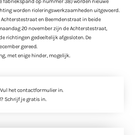
ige fabriekspand op nummer 38)
worden nieuwe
ichting worden rioleringswerkzaamheden uitgevoerd.
e Achterstestraat en Beemdenstraat in beide
f maandag 20 november zijn de Achterstestraat,
e richtingen gedeeltelijk afgesloten. De
 december gereed.
ang, met enige hinder, mogelijk.
 Vul
het contactformulier
in.
l?
Schrijf je gratis in
.