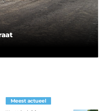
raat
Meest actueel