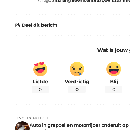
afsluiting
Beemdenstraat
werkzaamh
Tags:
Deel dit bericht
Wat is jouw 
Liefde
Verdrietig
Blij
0
0
0
VORIG ARTIKEL
Auto in greppel en motorrijder onderuit op