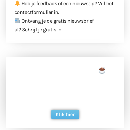
Heb je feedback of een nieuwstip? Vul
het
contactformulier
in.
Ontvang je de gratis nieuwsbrief
al?
Schrijf je gratis in
.
Doneer een tas koffie
Doneer het WdG-team een kop koffie en
ondersteun hun inzet voor dagelijks gratis
berichtgeving. Dank je wel alvast!
Klik hier