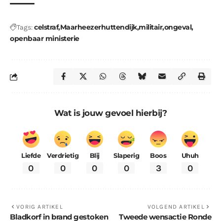
celstraf
Maarheezerhuttendijk
militair
ongeval
Tags:
openbaar ministerie
Wat is jouw gevoel hierbij?
Liefde
Verdrietig
Blij
Slaperig
Boos
Uhuh
0
0
0
0
3
0
VORIG ARTIKEL
VOLGEND ARTIKEL
Bladkorf in brand gestoken
Tweede wensactie Ronde