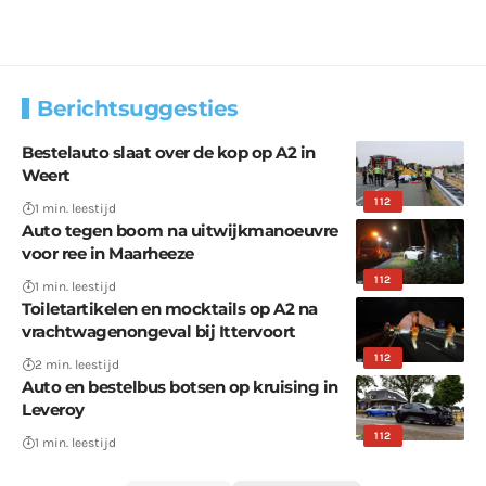
Berichtsuggesties
Bestelauto slaat over de kop op A2 in
Weert
112
1 min. leestijd
Auto tegen boom na uitwijkmanoeuvre
voor ree in Maarheeze
112
1 min. leestijd
Toiletartikelen en mocktails op A2 na
vrachtwagenongeval bij Ittervoort
112
2 min. leestijd
Auto en bestelbus botsen op kruising in
Leveroy
112
1 min. leestijd