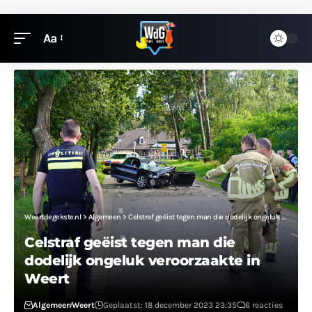
Aa
Weertdegekste.nl
>
Algemeen
>
Celstraf geëist tegen man die dodelijk ongeluk veroorzaakte in Weert
Celstraf geëist tegen man die
dodelijk ongeluk veroorzaakte in
Weert
Algemeen
Weert
Geplaatst: 18 december 2023 23:35
6 reacties