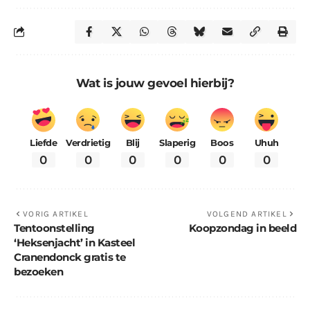
Wat is jouw gevoel hierbij?
Liefde
Verdrietig
Blij
Slaperig
Boos
Uhuh
0
0
0
0
0
0
VORIG ARTIKEL
VOLGEND ARTIKEL
Tentoonstelling
Koopzondag in beeld
‘Heksenjacht’ in Kasteel
Cranendonck gratis te
bezoeken