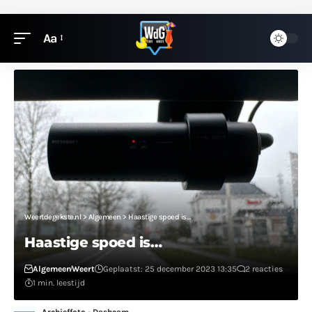
Aa
Weertdegekste.nl
>
Algemeen
>
Haastige spoed is…
Haastige spoed is…
Algemeen
Weert
Geplaatst: 25 december 2023 13:35
2 reacties
1 min. leestijd
Archieffoto - Dashcam