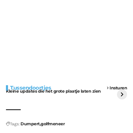
Extra bouwmateriaal
Tunnels blijven een
Tussendoortjes
Insturen
voor kabouters
uitdaging
Kleine updates die het grote plaatje laten zien
Dumpert
golfmeneer
Tags: