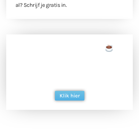
al?
Schrijf je gratis in
.
Doneer een tas koffie
Doneer het WdG-team een kop koffie en
ondersteun hun inzet voor dagelijks gratis
berichtgeving. Dank je wel alvast!
Klik hier