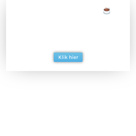
Doneer een tas koffie
Doneer het WdG-team een kop koffie en
ondersteun hun inzet voor dagelijks gratis
berichtgeving. Dank je wel alvast!
Klik hier