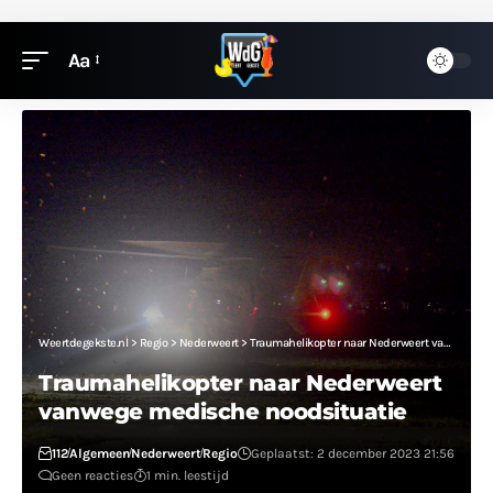
Aa
Weertdegekste.nl
>
Regio
>
Nederweert
>
Traumahelikopter naar Nederweert vanwege medische noodsituatie
Traumahelikopter naar Nederweert
vanwege medische noodsituatie
112
Algemeen
Nederweert
Regio
Geplaatst: 2 december 2023 21:56
Geen reacties
1 min. leestijd