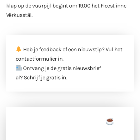
klap op de vuurpijl begint om 19.00 het Fieëst inne
Vêrkusstâl.
Heb je feedback of een nieuwstip? Vul
het
contactformulier
in.
Ontvang je de gratis nieuwsbrief
al?
Schrijf je gratis in
.
Doneer een tas koffie
Doneer het WdG-team een kop koffie en