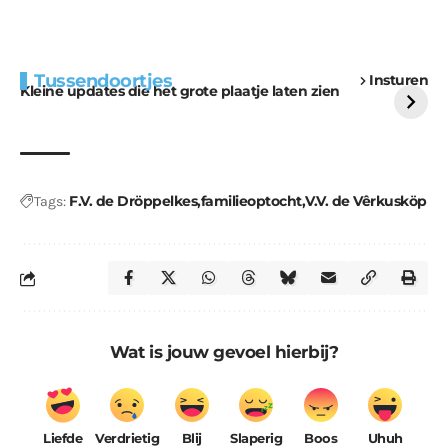
Extra bouwmateriaal
Tunnels blijven een
Tussendoortjes
Insturen
voor kabouters
uitdaging
Kleine updates die het grote plaatje laten zien
F.V. de Dröppelkes
familieoptocht
V.V. de Vêrkusköp
Tags:
Wat is jouw gevoel hierbij?
Liefde
Verdrietig
Blij
Slaperig
Boos
Uhuh