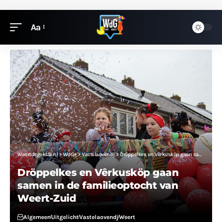
Aa
Weertdegekste.nl
>
WdG+
>
Vastelaovendj
>
Dröppelkes en Vêrkusköp gaan samen in de familieoptocht van Weert-Zuid
Dröppelkes en Vêrkusköp gaan
samen in de familieoptocht van
Weert-Zuid
Algemeen
Uitgelicht
Vastelaovendj
Weert