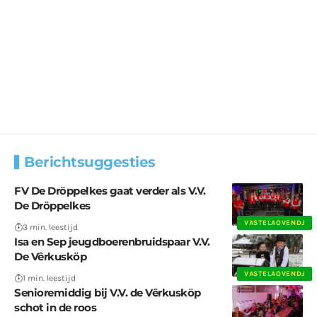
Berichtsuggesties
FV De Dröppelkes gaat verder als V.V.
De Dröppelkes
VASTELAOVENDJ
3 min. leestijd
Isa en Sep jeugdboerenbruidspaar V.V.
De Vêrkusköp
VASTELAOVENDJ
1 min. leestijd
Senioremiddig bij V.V. de Vêrkusköp
schot in de roos