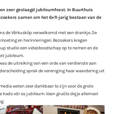
en zeer geslaagd jubileumfeest. In Buurthuis
zoekers samen om het 6×11-jarig bestaan van de
ns de Vêrkusköp verwelkomd met een drankje. De
tmoeting en herinneringen. Bezoekers kregen
-up studio een videoboodschap op te nemen en de
het jubileum.
as de uitreiking van een orde van verdienste aan
nderscheiding sprak de vereniging haar waardering uit
 media
weten zeer dankbaar te zijn voor de grote
e kado vör os jubileum. Vaen gruûts dejje allemaol
ng.