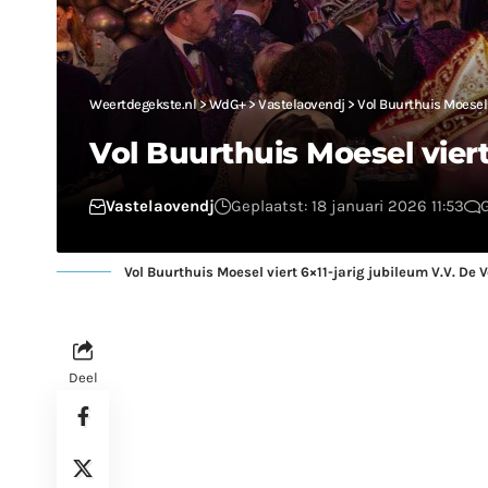
Weertdegekste.nl
>
WdG+
>
Vastelaovendj
>
Vol Buurthuis Moesel 
Vol Buurthuis Moesel viert
Vastelaovendj
Geplaatst: 18 januari 2026 11:53
Vol Buurthuis Moesel viert 6×11-jarig jubileum V.V. De
Deel