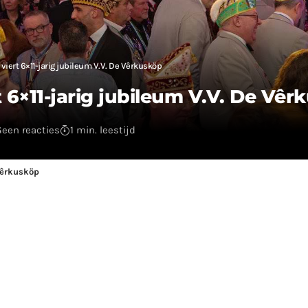
viert 6×11-jarig jubileum V.V. De Vêrkusköp
 6×11-jarig jubileum V.V. De Vêr
Geen reacties
1 min. leestijd
 Vêrkusköp