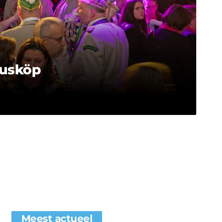
kusköp
Meest actueel