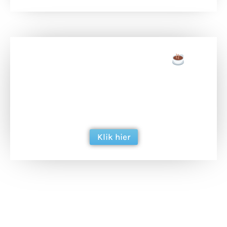
Doneer een tas koffie
Doneer het WdG-team een kop koffie en
ondersteun hun inzet voor dagelijks gratis
berichtgeving. Dank je wel alvast!
Klik hier