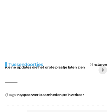
Extra bouwmateriaal
Tunnels blijven een
Tussendoortjes
Insturen
voor kabouters
uitdaging
Kleine updates die het grote plaatje laten zien
ns
spoorwerkzaamheden
treinverkeer
Tags: