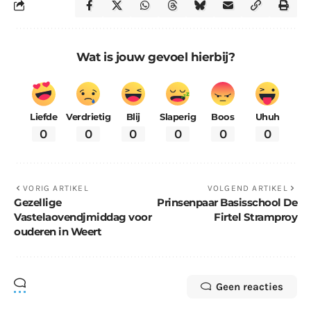
Wat is jouw gevoel hierbij?
Liefde
Verdrietig
Blij
Slaperig
Boos
Uhuh
0
0
0
0
0
0
VORIG ARTIKEL
VOLGEND ARTIKEL
Gezellige
Prinsenpaar Basisschool De
Vastelaovendjmiddag voor
Firtel Stramproy
ouderen in Weert
Geen reacties