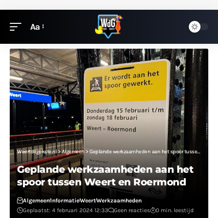
Aa
Weertdegekste.nl
>
Algemeen
>
Geplande werkzaamheden aan het spoor tussen Weert en Roermond
Geplande werkzaamheden aan het
spoor tussen Weert en Roermond
Algemeen
Informatie
Weert
Werkzaamheden
Geplaatst: 4 februari 2024 12:33
Geen reacties
0 min. leestijd