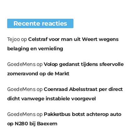
Recente reacties
Tejoo
op
Celstraf voor man uit Weert wegens
belaging en vernieling
GoedeMens
op
Volop gedanst tijdens sfeervolle
zomeravond op de Markt
GoedeMens
op
Coenraad Abelsstraat per direct
dicht vanwege instabiele voorgevel
GoedeMens
op
Pakketbus botst achterop auto
op N280 bij Baexem