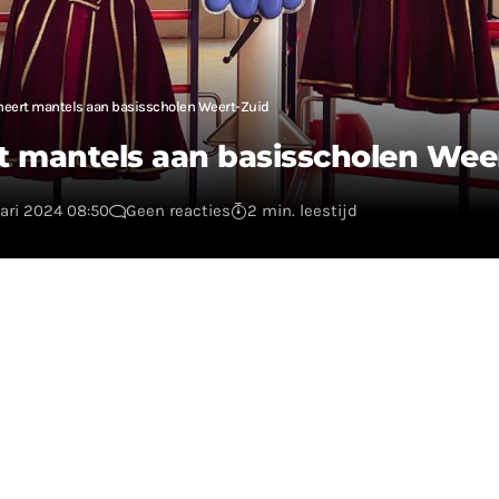
neert mantels aan basisscholen Weert-Zuid
t mantels aan basisscholen Wee
uari 2024 08:50
Geen reacties
2 min. leestijd