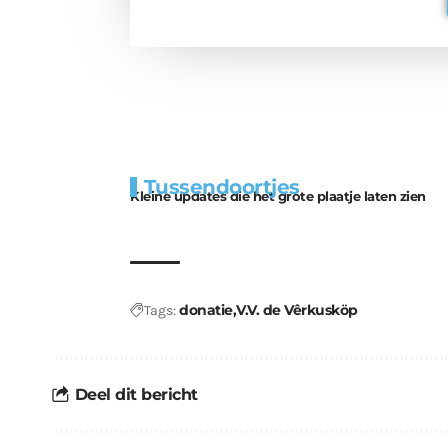
Extra
Tunnels blijven 
Tussendoortjes
bouwmateriaal voor
uitdaging
Kleine updates die het grote plaatje laten zien
kabouters
donatie
V.V. de Vêrkusköp
Tags:
Deel dit bericht