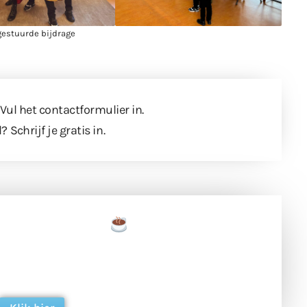
gestuurde bijdrage
 Vul
het contactformulier
in.
l?
Schrijf je gratis in
.
een tas koffie
 en ondersteun hun inzet voor dagelijks gratis
ing. Dank je wel alvast!