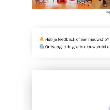
In
Heb je feedback of een nieuwstip?
Ontvang je de gratis nieuwsbrief a
Doneer 
Doneer het WdG-team een kop koffie
berichtgev