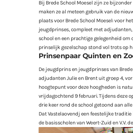
Bij Brede School Moesel zijn ze bijzonder 
maken ze al meteen gebruik van de nieu
plaats voor Brede School Moesel: voor het
jeugdprinses, compleet met adjudanten, 
school en een prachtige gelegenheid om d
prinselijk gezelschap stond vol trots op 
Prinsenpaar Quinten en Zo
De jeugdprins en jeugdprinses van Brede
adjudanten Julie en Brent uit groep 4, vor
hoogtepunt voor deze hoogheden is natuur
vrijdagochtend 9 februari. Tijdens deze o
drie keer rond de school getoond aan all
Dat Vastelaovendj een feestelijke traditi
de basisscholen van Weert-Zuid en V.V. d