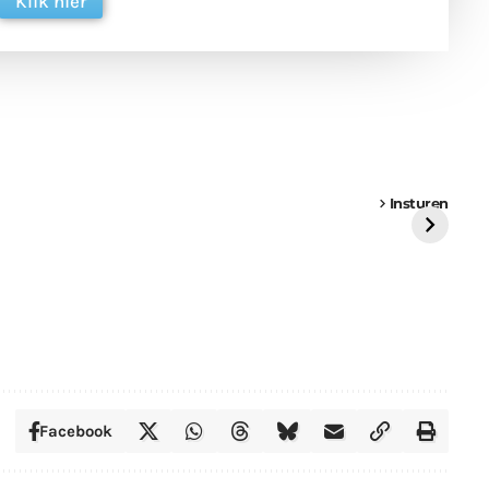
Klik hier
een
Weer een
Luchtballon boven
Ni
vrachtwagen vast
Weert
ge
Insturen
St
Facebook