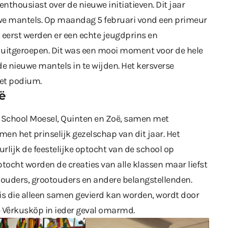
enthousiast over de nieuwe initiatieven. Dit jaar
we mantels. Op maandag 5 februari vond een primeur
 eerst werden er een echte jeugdprins en
uitgeroepen. Dit was een mooi moment voor de hele
e nieuwe mantels in te wijden. Het kersverse
het podium.
ë
 School Moesel, Quinten en Zoë, samen met
men het prinselijk gezelschap van dit jaar. Het
lijk de feestelijke optocht van de school op
ptocht worden de creaties van alle klassen maar liefst
e ouders, grootouders en andere belangstellenden.
e is die alleen samen gevierd kan worden, wordt door
e Vêrkusköp in ieder geval omarmd.