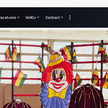
Vacatures
WdG+
Contact