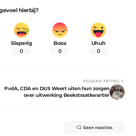
gevoel hierbij?
Slaperig
Boos
Uhuh
0
0
0
VOLGEND ARTIKEL
PvdA, CDA en DUS Weert uiten hun zorgen
over uitwerking Beekstraatkwartier
Geen reacties