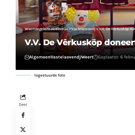
Weertdegekste.nl
>
WdG+
>
Vastelaovendj
>
V.V. De Vêrkusköp do
V.V. De Vêrkusköp doneer
Algemeen
Vastelaovendj
Weert
Geplaatst: 6 febr
Ingestuurde foto
Deel