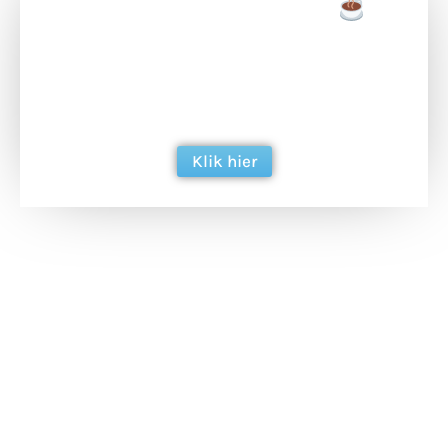
Doneer een tas koffie
Doneer het WdG-team een kop koffie en
ondersteun hun inzet voor dagelijks gratis
berichtgeving. Dank je wel alvast!
Klik hier