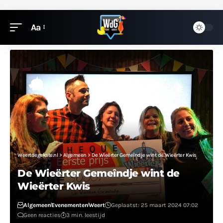
Aa
Weertdegekste.nl
>
Algemeen
>
De Wieërter Gemeîndje wint de Wieërter Kwis
De Wieërter Gemeîndje wint de
Wieërter Kwis
Algemeen
Evenementen
Weert
Geplaatst: 25 maart 2024 07:02
Geen reacties
3 min. leestijd