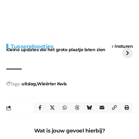
Extra bouwmateriaal
Tunnels blijven een
Tussendoortjes
Insturen
voor kabouters
uitdaging
Kleine updates die het grote plaatje laten zien
uitslag
Wieërter Kwis
Tags:
Wat is jouw gevoel hierbij?