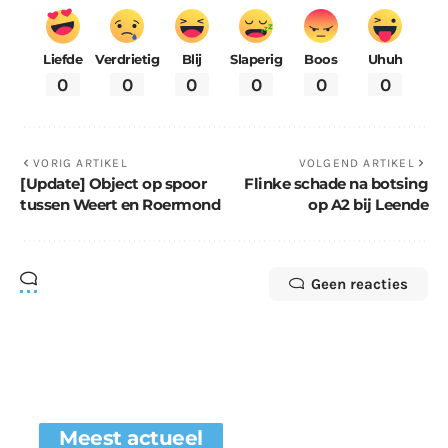
Liefde
Verdrietig
Blij
Slaperig
Boos
Uhuh
0
0
0
0
0
0
VORIG ARTIKEL
VOLGEND ARTIKEL
[Update] Object op spoor
Flinke schade na botsing
tussen Weert en Roermond
op A2 bij Leende
Geen reacties
Meest actueel