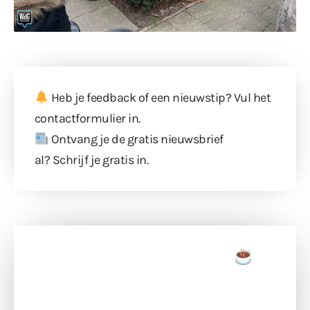
Heb je feedback of een nieuwstip? Vul
het
contactformulier
in.
Ontvang je de gratis nieuwsbrief
al?
Schrijf je gratis in
.
Doneer een tas koffie
Doneer het WdG-team een kop koffie en