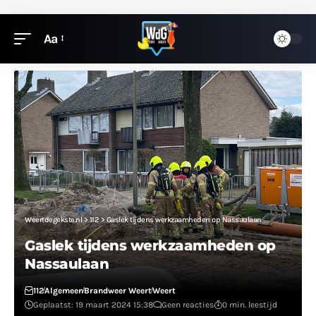
Aa
Weertdegekste.nl
>
112
>
Gaslek tijdens werkzaamheden op Nassaulaan
Gaslek tijdens werkzaamheden op
Nassaulaan
112
Algemeen
Brandweer Weert
Weert
Geplaatst: 19 maart 2024 15:38
Geen reacties
0 min. leestijd