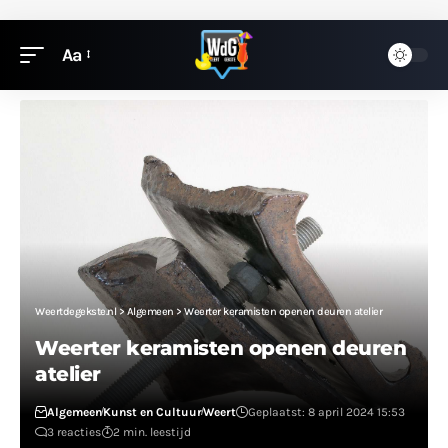
Aa
Weertdegekste.nl
>
Algemeen
>
Weerter keramisten openen deuren atelier
Weerter keramisten openen deuren
atelier
Algemeen
Kunst en Cultuur
Weert
Geplaatst: 8 april 2024 15:53
3 reacties
2 min. leestijd