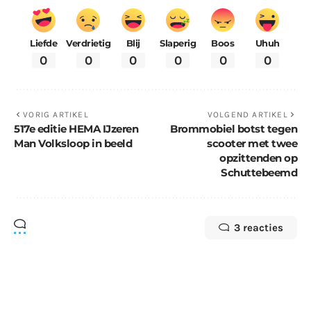
Liefde
Verdrietig
Blij
Slaperig
Boos
Uhuh
0
0
0
0
0
0
VORIG ARTIKEL
VOLGEND ARTIKEL
517e editie HEMA IJzeren
Brommobiel botst tegen
Man Volksloop in beeld
scooter met twee
opzittenden op
Schuttebeemd
3 reacties