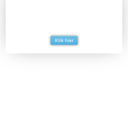
Doneer het WdG-team een kop koffie en
ondersteun hun inzet voor dagelijks gratis
berichtgeving. Dank je wel alvast!
Klik hier