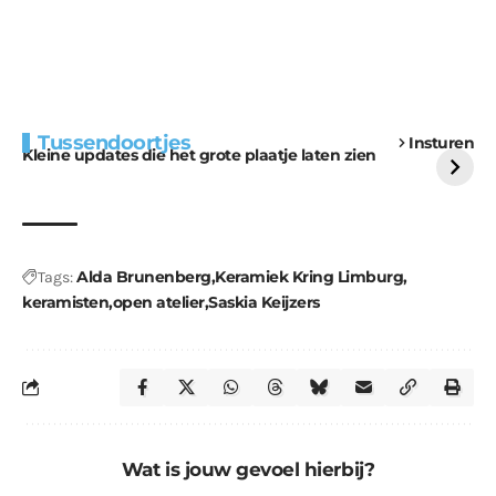
Extra bouwmateriaal
Tunnels blijven een
Tussendoortjes
Insturen
voor kabouters
uitdaging
Kleine updates die het grote plaatje laten zien
Alda Brunenberg
Keramiek Kring Limburg
Tags:
keramisten
open atelier
Saskia Keijzers
Wat is jouw gevoel hierbij?