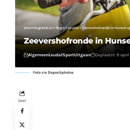
Weertdegekste.nl
>
Regio
>
Leudal
>
Zeevershofronde in Hunsel o
Zeevershofronde in Huns
Algemeen
Leudal
Sport
Uitgaan
Geplaatst: 9 april
Foto via Depositphotos
Deel