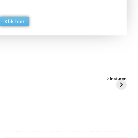
ing. Dank je wel alvast!
Klik hier
een
Weer een
Luchtballon boven
Ni
vrachtwagen vast
Weert
ge
Insturen
St