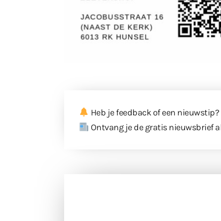
Heb je feedback of een nieuwstip?
Ontvang je de gratis nieuwsbrief a
Doneer 
Doneer het WdG-team een kop koffie