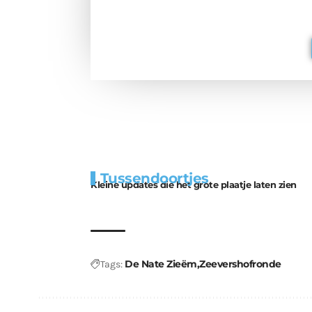
berichtgev
Extra
Tunnels blijven 
Tussendoortjes
bouwmateriaal voor
uitdaging
Kleine updates die het grote plaatje laten zien
kabouters
De Nate Zieëm
Zeevershofronde
Tags: