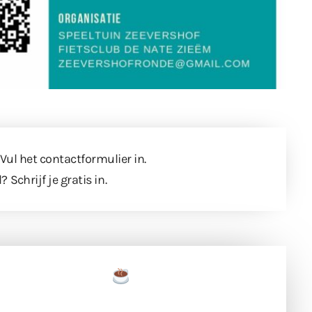
 Vul
het contactformulier
in.
l?
Schrijf je gratis in
.
een tas koffie
 en ondersteun hun inzet voor dagelijks gratis