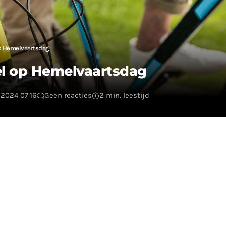
p Hemelvaartsdag
el op Hemelvaartsdag
 2024 07:16
Geen reacties
2 min. leestijd