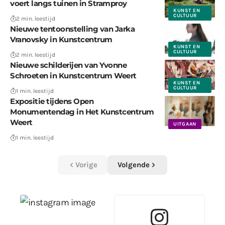
voert langs tuinen in Stramproy
KUNST EN
CULTUUR
2 min. leestijd
Nieuwe tentoonstelling van Jarka
Vranovsky in Kunstcentrum
KUNST EN
CULTUUR
2 min. leestijd
Nieuwe schilderijen van Yvonne
Schroeten in Kunstcentrum Weert
KUNST EN
CULTUUR
1 min. leestijd
Expositie tijdens Open
Monumentendag in Het Kunstcentrum
Weert
UITGAAN
1 min. leestijd
Vorige
Volgende