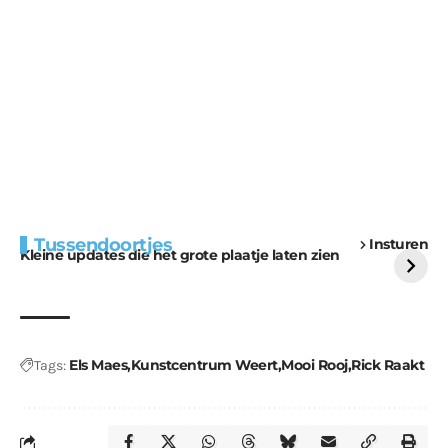
Extra bouwmateriaal
Tunnels blijven een
Tussendoortjes
Insturen
voor kabouters
uitdaging
Kleine updates die het grote plaatje laten zien
Els Maes
Kunstcentrum Weert
Mooi Rooj
Rick Raakt
Tags: