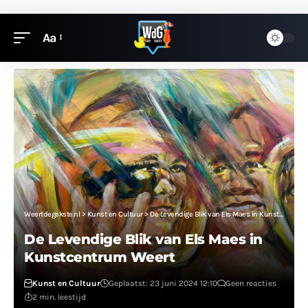
Aa
Weertdegekste.nl
>
Kunst en Cultuur
>
De Levendige Blik van Els Maes in Kunstcentrum Weert
De Levendige Blik van Els Maes in
Kunstcentrum Weert
Kunst en Cultuur
Geplaatst: 23 juni 2024 12:10
Geen reacties
2 min. leestijd