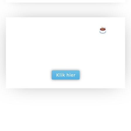
Doneer een tas koffie
Doneer het WdG-team een kop koffie en
ondersteun hun inzet voor dagelijks gratis
berichtgeving. Dank je wel alvast!
Klik hier