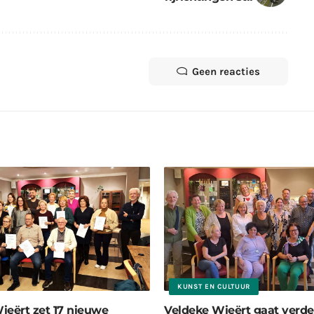
Geen reacties
KUNST EN CULTUUR
ieërt zet 17 nieuwe
Veldeke Wieërt gaat verd