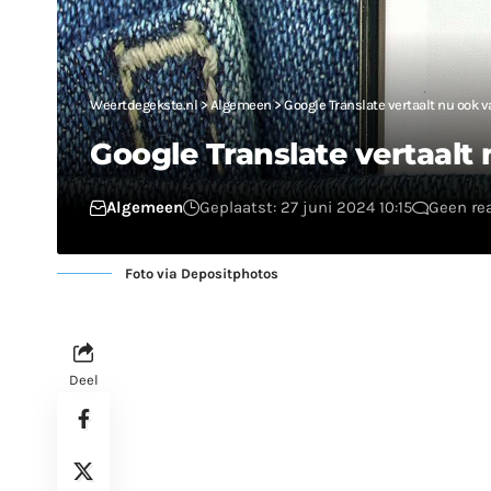
Weertdegekste.nl
>
Algemeen
>
Google Translate vertaalt nu ook 
Google Translate vertaalt
Algemeen
Geplaatst: 27 juni 2024 10:15
Geen re
Foto via Depositphotos
Deel