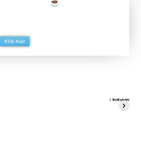
een tas koffie
 en ondersteun hun inzet voor dagelijks gratis
ing. Dank je wel alvast!
Klik hier
een
Weer een
Luchtballon boven
Ni
vrachtwagen vast
Weert
ge
Insturen
St