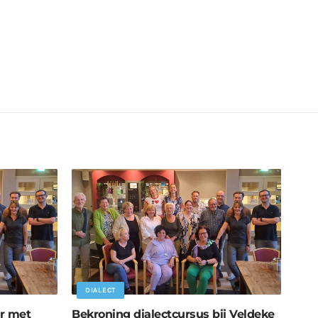
DIALECT
er met
Bekroning dialectcursus bij Veldeke