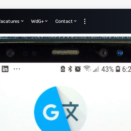
Vacatures
WdG+
Contact