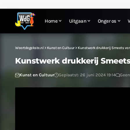
Home
Uitgaan
Onger os
Weertdegekste.nl
>
Kunst en Cultuur
>
Kunstwerk drukkerij Smeets ver
Kunstwerk drukkerij Smeets
Kunst en Cultuur
Geplaatst: 26 juni 2024 19:14
Geen