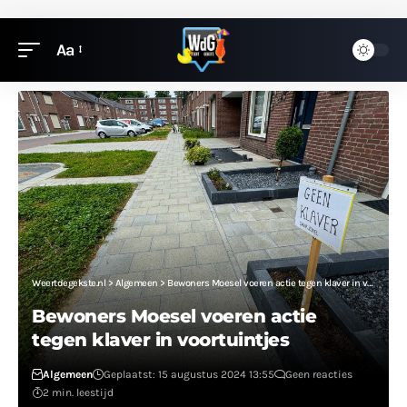
Aa
Weertdegekste.nl
>
Algemeen
>
Bewoners Moesel voeren actie tegen klaver in voortuintjes
Bewoners Moesel voeren actie
tegen klaver in voortuintjes
Algemeen
Geplaatst: 15 augustus 2024 13:55
Geen reacties
2 min. leestijd