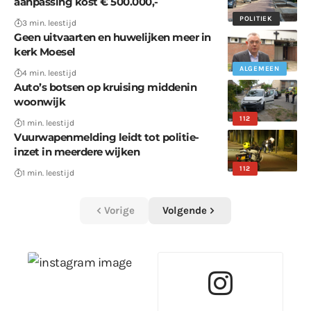
aanpassing kost € 500.000,-
POLITIEK
3 min. leestijd
Geen uitvaarten en huwelijken meer in
kerk Moesel
ALGEMEEN
4 min. leestijd
Auto’s botsen op kruising middenin
woonwijk
112
1 min. leestijd
Vuurwapenmelding leidt tot politie-
inzet in meerdere wijken
112
1 min. leestijd
Vorige
Volgende