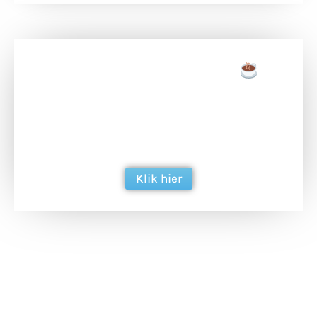
Doneer een tas koffie
Doneer het WdG-team een kop koffie en
ondersteun hun inzet voor dagelijks gratis
berichtgeving. Dank je wel alvast!
Klik hier