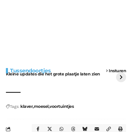
Extra bouwmateriaal
Tunnels blijven een
Tussendoortjes
Insturen
voor kabouters
uitdaging
Kleine updates die het grote plaatje laten zien
klaver
moesel
voortuintjes
Tags: