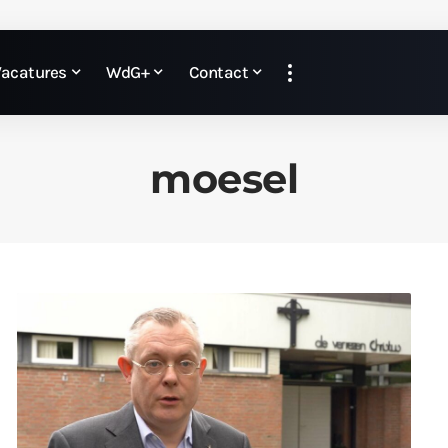
Vacatures
WdG+
Contact
moesel