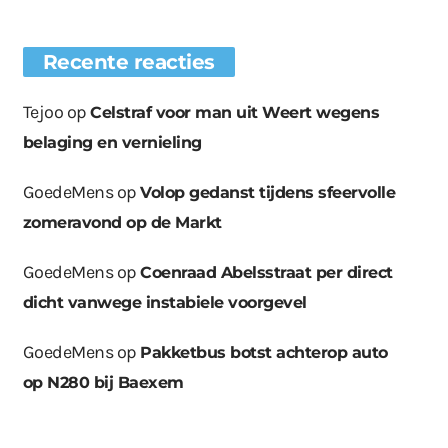
Recente reacties
Tejoo
op
Celstraf voor man uit Weert wegens
belaging en vernieling
GoedeMens
op
Volop gedanst tijdens sfeervolle
zomeravond op de Markt
GoedeMens
op
Coenraad Abelsstraat per direct
dicht vanwege instabiele voorgevel
GoedeMens
op
Pakketbus botst achterop auto
op N280 bij Baexem