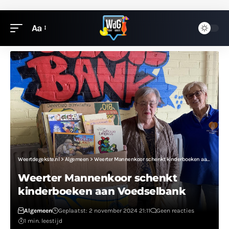
Aa
Weertdegekste.nl
>
Algemeen
>
Weerter Mannenkoor schenkt kinderboeken aan Voedselbank
Weerter Mannenkoor schenkt
kinderboeken aan Voedselbank
Algemeen
Geplaatst: 2 november 2024 21:11
Geen reacties
1 min. leestijd