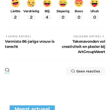
Liefde
Verdrietig
Blij
Slaperig
Boos
Uhuh
2
2
4
0
0
0
VORIG ARTIKEL
VOLGEND ARTIKEL
Vermiste 86-jarige vrouw is
Tekenavonden vol
terecht
creativiteit en plezier bij
ArtGroupWeert
Geen reacties
Meest actueel