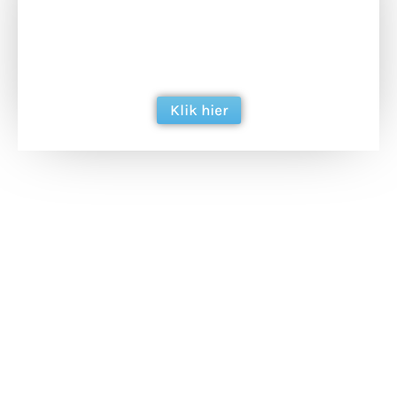
Doneer het WdG-team een kop koffie en
ondersteun hun inzet voor dagelijks gratis
berichtgeving. Dank je wel alvast!
Klik hier