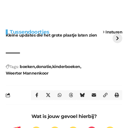
Extra bouwmateriaal
Tunnels blijven een
Tussendoortjes
Insturen
voor kabouters
uitdaging
Kleine updates die het grote plaatje laten zien
boeken
donatie
kinderboeken
Tags:
Weerter Mannenkoor
Wat is jouw gevoel hierbij?