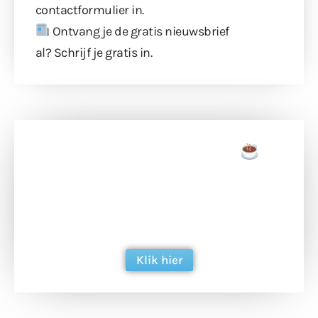
contactformulier
in.
Ontvang je de gratis nieuwsbrief
al?
Schrijf je gratis in
.
Doneer een tas koffie
Doneer het WdG-team een kop koffie en
ondersteun hun inzet voor dagelijks gratis
berichtgeving. Dank je wel alvast!
Klik hier