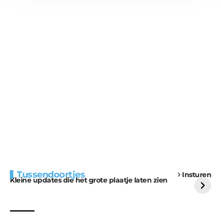
Extra bouwmateriaal
Tunnels blijven een
Tussendoortjes
Insturen
voor kabouters
uitdaging
Kleine updates die het grote plaatje laten zien