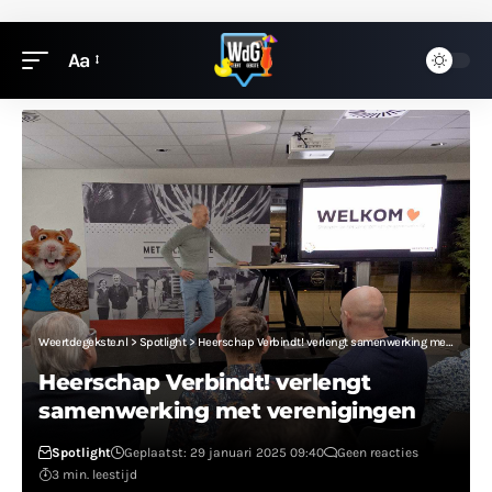
Aa
Weertdegekste.nl
>
Spotlight
>
Heerschap Verbindt! verlengt samenwerking met verenigingen
Heerschap Verbindt! verlengt
samenwerking met verenigingen
Spotlight
Geplaatst: 29 januari 2025 09:40
Geen reacties
3 min. leestijd