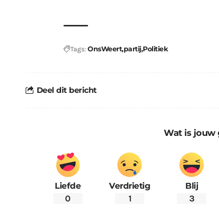
OnsWeert
partij
Politiek
Tags:
Deel dit bericht
Wat is jouw 
Liefde
Verdrietig
Blij
0
1
3