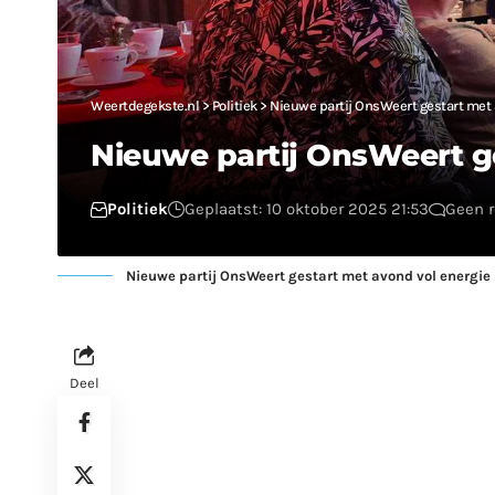
Weertdegekste.nl
>
Politiek
>
Nieuwe partij OnsWeert gestart met 
Nieuwe partij OnsWeert g
Politiek
Geplaatst: 10 oktober 2025 21:53
Geen r
Nieuwe partij OnsWeert gestart met avond vol energie
Deel