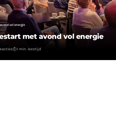
avond vol energie
estart met avond vol energie
eacties
1 min. leestijd