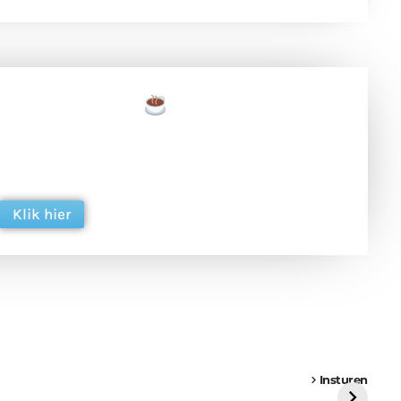
een tas koffie
 en ondersteun hun inzet voor dagelijks gratis
ing. Dank je wel alvast!
Klik hier
een
Weer een
Luchtballon boven
Ni
vrachtwagen vast
Weert
ge
Insturen
St