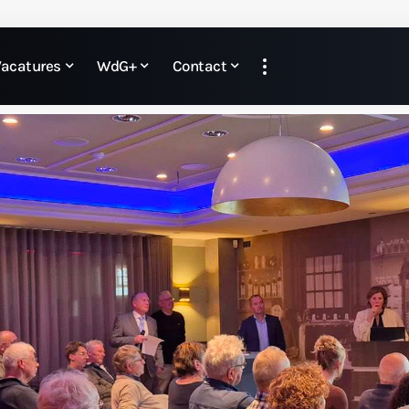
Vacatures
WdG+
Contact