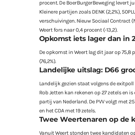
procent. De BoerBurgerBeweging levert juis
Kleinere partijen zoals DENK (2,2%), 50PLU
verschuivingen. Nieuw Sociaal Contract (
Weert fors naar 0,4 procent (-13,2).
Opkomst iets lager dan in 
De opkomst in Weert lag dit jaar op 75,8 p
(76,2%).
Landelijke uitslag: D66 groo
Landelijk gezien staat volgens de exitpol
Rob Jetten kan rekenen op 27 zetels en i
partij van Nederland. De PVV volgt met 25
en het CDA met 19 zetels.
Twee Weertenaren op de ki
Vanuit Weert stonden twee kandidaten op d