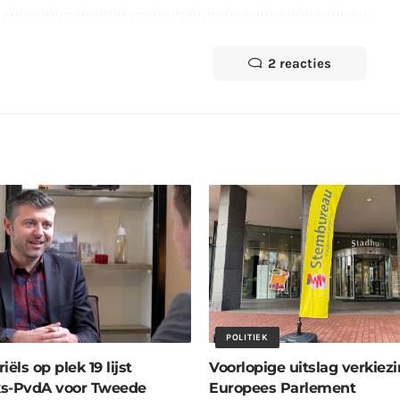
2 reacties
POLITIEK
iëls op plek 19 lijst
Voorlopige uitslag verkiez
ks-PvdA voor Tweede
Europees Parlement