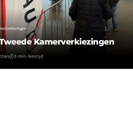
amerverkiezingen
j Tweede Kamerverkiezingen
cties
3 min. leestijd