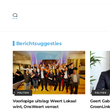
Berichtsuggesties
POLITIEK
POLITIEK
Voorlopige uitslag: Weert Lokaal
Geert Gabr
wint, OnsWeert verrast
GroenLin