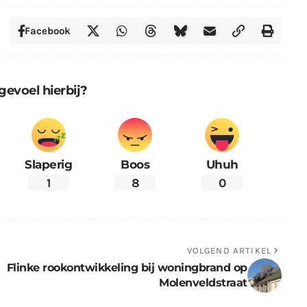
Facebook
gevoel hierbij?
Slaperig
Boos
Uhuh
1
8
0
VOLGEND ARTIKEL
Flinke rookontwikkeling bij woningbrand op
Molenveldstraat