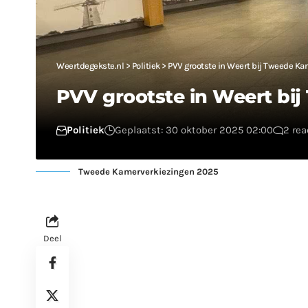
Weertdegekste.nl
>
Politiek
>
PVV grootste in Weert bij Tweede K
PVV grootste in Weert bi
Politiek
Geplaatst: 30 oktober 2025 02:00
2 rea
Tweede Kamerverkiezingen 2025
Deel