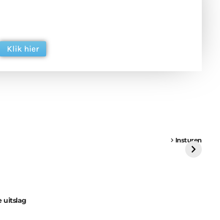
 en ondersteun hun inzet voor dagelijks gratis
ing. Dank je wel alvast!
Klik hier
een
Weer een
Luchtballon boven
Ni
vrachtwagen vast
Weert
ge
Insturen
St
 uitslag