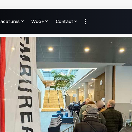
Vacatures
WdG+
Contact