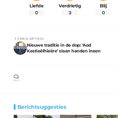
Liefde
Verdrietig
Blij
0
3
0
VORIG ARTIKEL
Nieuwe traditie in de dop: ‘Aod
Kestieëlhieëre’ slaan handen ineen
Berichtsuggesties