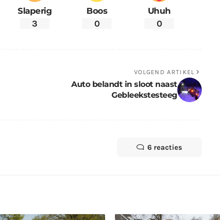
Slaperig
Boos
Uhuh
3
0
0
VOLGEND ARTIKEL
Auto belandt in sloot naast
Gebleekstesteeg
6 reacties