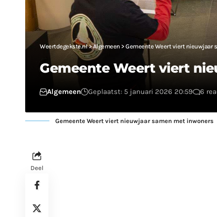
Weertdegekste.nl
>
Algemeen
>
Gemeente Weert viert nieuwjaar
Gemeente Weert viert ni
Algemeen
Geplaatst: 5 januari 2026 20:59
6 rea
Gemeente Weert viert nieuwjaar samen met inwoners
Deel