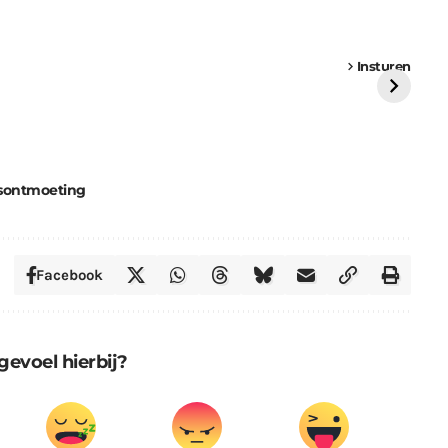
een
Weer een
Luchtballon boven
Ni
vrachtwagen vast
Weert
ge
Insturen
St
sontmoeting
Facebook
gevoel hierbij?