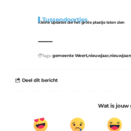
Extra
Tunnels blijven 
Tussendoortjes
bouwmateriaal voor
uitdaging
Kleine updates die het grote plaatje laten zien
kabouters
gemeente Weert
nieuwjaar
nieuwjaar
Tags:
Deel dit bericht
Wat is jouw 