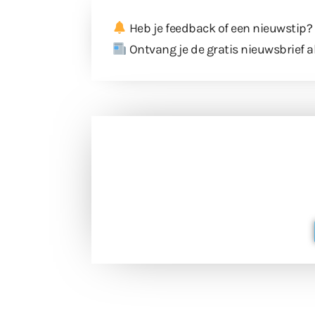
Heb je feedback of een nieuwstip?
Ontvang je de gratis nieuwsbrief a
Doneer 
Doneer het WdG-team een kop koffie
berichtgev