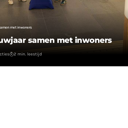
 samen met inwoners
euwjaar samen met inwoners
cties
2 min. leestijd