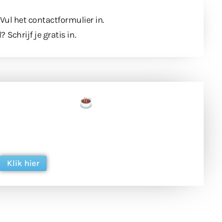
 Vul
het contactformulier
in.
l?
Schrijf je gratis in
.
een tas koffie
 en ondersteun hun inzet voor dagelijks gratis
ing. Dank je wel alvast!
Klik hier