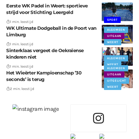
Eerste WK Padel in Weert: sportieve
strijd voor Stichting Leergeld
SPORT
1 min. leestijd
WK Ultimate Dodgeball in de Poort van
ALGEMEEN
Limburg
UITGAAN
WEERT
1 min. leestijd
Sinterklaas vergeet de Oekraïense
kinderen niet
ALGEMEEN
WEERT
1 min. leestijd
ALGEMEEN
Het Wieërter Kampioenschap ’30
UITGAAN
seconds’ is terug
UITGELICHT
WEERT
2 min. leestijd