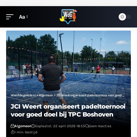
Aa
Weertdegekste.nl
>
Algemeen
>
JCI Weert organiseert padeltoernooi voor goed doel bij TPC Boshoven
JCI Weert organiseert padeltoernooi
voor goed doel bij TPC Boshoven
Algemeen
Geplaatst: 22 april 2026 18:55
Geen reacties
1 min. leestijd