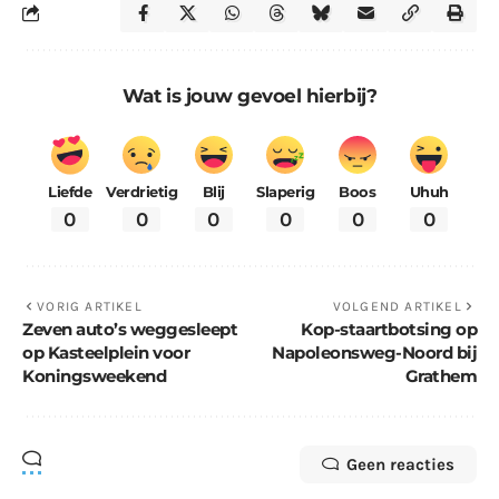
Wat is jouw gevoel hierbij?
Liefde
Verdrietig
Blij
Slaperig
Boos
Uhuh
0
0
0
0
0
0
VORIG ARTIKEL
VOLGEND ARTIKEL
Zeven auto’s weggesleept
Kop-staartbotsing op
op Kasteelplein voor
Napoleonsweg-Noord bij
Koningsweekend
Grathem
Geen reacties