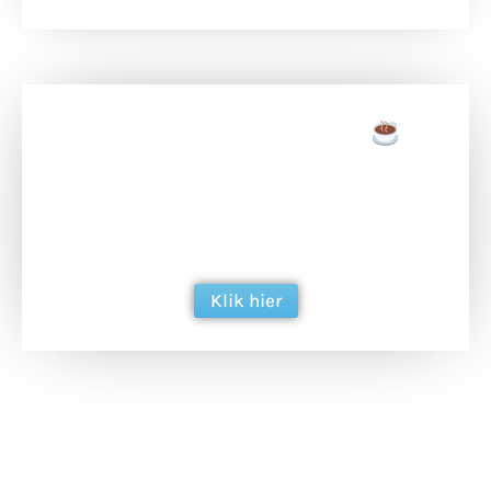
Doneer een tas koffie
Doneer het WdG-team een kop koffie en
ondersteun hun inzet voor dagelijks gratis
berichtgeving. Dank je wel alvast!
Klik hier