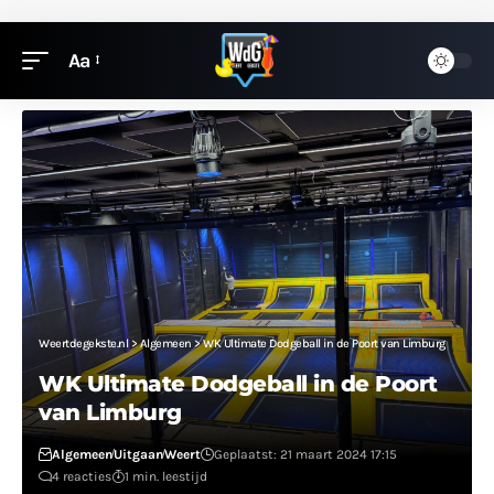
Aa
Weertdegekste.nl
>
Algemeen
>
WK Ultimate Dodgeball in de Poort van Limburg
WK Ultimate Dodgeball in de Poort
van Limburg
Algemeen
Uitgaan
Weert
Geplaatst: 21 maart 2024 17:15
4 reacties
1 min. leestijd