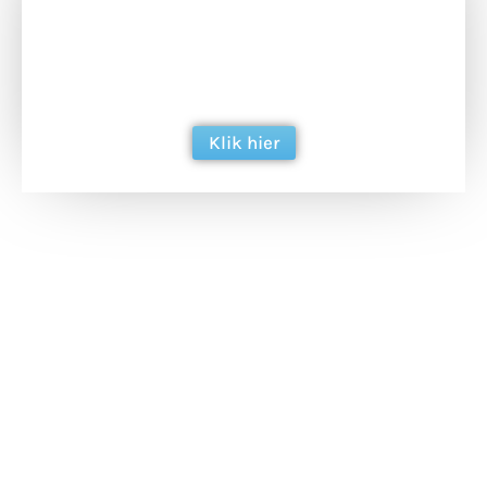
Doneer het WdG-team een kop koffie en
ondersteun hun inzet voor dagelijks gratis
berichtgeving. Dank je wel alvast!
Klik hier