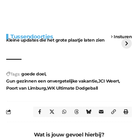
Extra bouwmateriaal
Tunnels blijven een
Tussendoortjes
Insturen
voor kabouters
uitdaging
Kleine updates die het grote plaatje laten zien
goede doel
Tags:
Gun gezinnen een onvergetelijke vakantie
JCI Weert
Poort van Limburg
WK Ultimate Dodgeball
Wat is jouw gevoel hierbij?