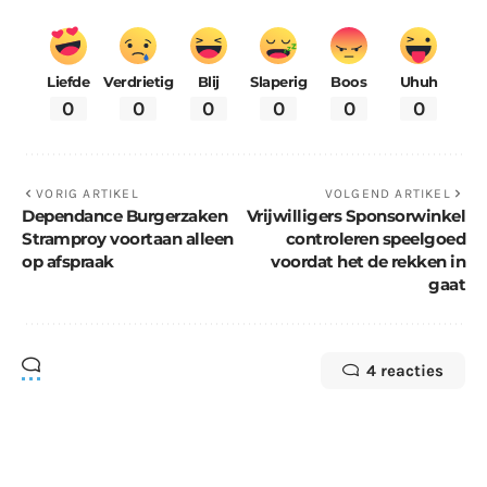
Liefde
Verdrietig
Blij
Slaperig
Boos
Uhuh
0
0
0
0
0
0
VORIG ARTIKEL
VOLGEND ARTIKEL
Dependance Burgerzaken
Vrijwilligers Sponsorwinkel
Stramproy voortaan alleen
controleren speelgoed
op afspraak
voordat het de rekken in
gaat
4 reacties