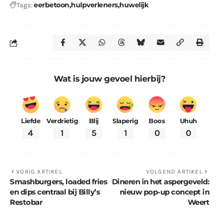
eerbetoon
hulpverleners
huwelijk
Tags:
Wat is jouw gevoel hierbij?
Liefde
Verdrietig
Blij
Slaperig
Boos
Uhuh
4
1
5
1
0
0
VORIG ARTIKEL
VOLGEND ARTIKEL
Smashburgers, loaded fries
Dineren in het aspergeveld:
en dips centraal bij Billy’s
nieuw pop-up concept in
Restobar
Weert