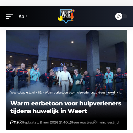
Aa
Weertdegekste.nl
>
112
>
Warm eerbetoon voor hulpverleners tijdens huwelijk in Weert
Warm eerbetoon voor hulpverleners
tijdens huwelijk in Weert
112
Geplaatst: 8 mei 2026 21:40
Geen reacties
1 min. leestijd