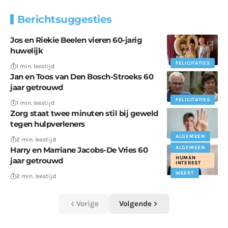
Berichtsuggesties
Jos en Riekie Beelen vieren 60-jarig
huwelijk
FELICITATIES
1 min. leestijd
Jan en Toos van Den Bosch-Stroeks 60
jaar getrouwd
FELICITATIES
1 min. leestijd
Zorg staat twee minuten stil bij geweld
tegen hulpverleners
ALGEMEEN
2 min. leestijd
ALGEMEEN
Harry en Marriane Jacobs-De Vries 60
HUMAN
jaar getrouwd
INTEREST
WEERT
2 min. leestijd
Vorige
Volgende